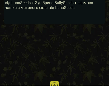
від LunaSeeds + 2 добрива BullySeeds + фірмова
чашка з матового скла від LunaSeeds
Блог про вирощування канабісу
Умови використання