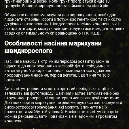
ґрунт наприкінці весни, коли ґрунт прогріється вище 10
градусів. В індорі вирощуванням займаються цілий рік.
Обираючи насіння марихуани для вирощування, необхідно
підбирати стабільні сорти з потужною генетикою та стійкістю
до різних захворювань. Швидкоросле насіння конопель, як і
стандартні сорти, можуть використовуватися в медичних цілях
завдяки оптимальному співвідношенню ТГК і КБД.
Особливості насіння марихуани
швидкорослого
Насіння канабісу зі стрімким періодом розвитку можна
віднести до двох основних категорій: фотоперіодичне та
автоквітуче. Усі види конопель розвиваються однаково:
пророщування насіння, період вегетації, цвітіння та збір
врожаю.
Автоквітучі рослини мають короткий період вегетації і не
залежать від фотоперіоду. Цвітіння настає автоматично без
втручання гровера – ці характеристики закладені генетично.
До таких сортів марихуани не рекомендується застосовувати
високостресові тренування, які можуть вплинути на їх
розвиток та майбутній урожай. Насіння автоквітучих сортів
можна рекомендувати новачкам, не знайомим із гровінгом
конопель.