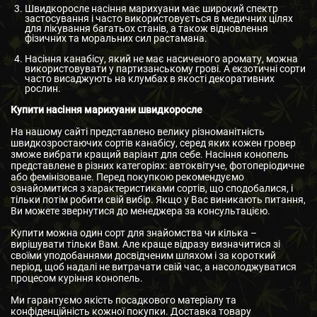
Швидкоросле насіння марихуани має широкий спектр
застосування і часто використовується в медичних цілях
для лікування багатьох станів, а також відновлення
фізичних та моральних сил растамана.
Насіння канабісу, який не має насиченого аромату, можна
використовувати у партизанському грові. А екзотичні сорти
часто висаджують на клумбах в якості декоративних
рослин.
Купити насіння марихуани швидкоросле
На нашому сайті представлено велику різноманітність
швидкозростаючих сортів канабісу, серед яких кожен гровер
зможе вибрати кращий варіант для себе. Насіння конопель
представлене в різних категоріях: автоквітуче, фотоперіодичне
або фемінізоване. Перед покупкою рекомендуємо
ознайомитися з характеристиками сортів, що сподобалися, і
тільки потім робити свій вибір. Якщо у Вас виникають питання,
Ви можете звернутися до менеджера за консультацією.
Купити можна один сорт для знайомства чи кілька –
вирішувати тільки Вам. Але краще відразу визначитися зі
своїми уподобаннями досвідченим шляхом і за короткий
період, щоб надалі не витрачати свій час, а насолоджуватися
процесом куріння конопель.
Ми гарантуємо якість посадкового матеріалу та
конфіденційність кожної покупки. Доставка товару