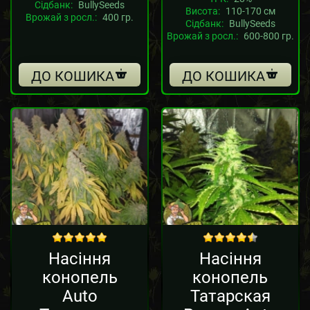
Сідбанк:
BullySeeds
Висота:
110-170 см
Врожай з росл.:
400 гр.
Сідбанк:
BullySeeds
Врожай з росл.:
600-800 гр.
ДО КОШИКА
ДО КОШИКА
out of 5
out of 5
Насіння
Насіння
конопель
конопель
Auto
Татарская