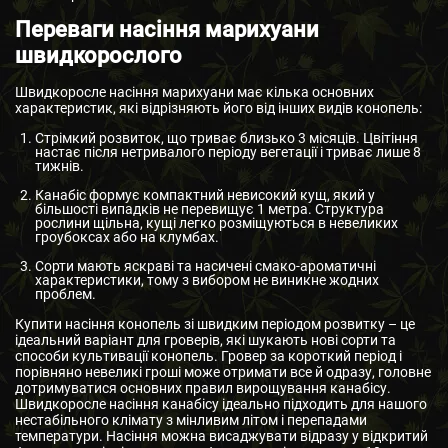
Переваги насіння марихуани
швидкорослого
Швидкоросле насіння марихуани має кілька основних
характеристик, які відрізняють його від інших видів конопель:
Стрімкий розвиток, що триває близько 3 місяців. Цвітіння
настає після нетривалого періоду вегетації і триває лише 8
тижнів.
Канабіс формує компактний невисокий кущ, який у
більшості випадків не перевищує 1 метра. Структура
рослини щільна, кущі легко розміщуються в невеликих
гроубоксах або на клумбах.
Сорти мають яскраві та насичені смако-ароматичні
характеристики, тому з вибором не виникне жодних
проблем.
Купити насіння конопель зі швидким періодом розвитку – це
ідеальний варіант для гроверів, які шукають нові сорти та
способи культивації конопель. Гровер за короткий період і
порівняно невеликі гроші може отримати все й одразу, головне
дотримуватися основних правил вирощування канабісу.
Швидкоросле насіння канабісу ідеально підходить для нашого
нестабільного клімату з мінливим літом і перепадами
температури. Насіння можна висаджувати відразу у відкритий