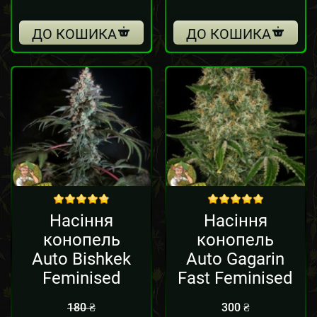
ДО КОШИКА
ДО КОШИКА
Sale!
out of 5
out of 5
Насіння
Насіння
конопель
конопель
Auto Bishkek
Auto Gagarin
Feminised
Fast Feminised
180
₴
300
₴