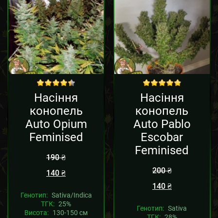
Sale!
Sale!
out of 5
out of 5
Насіння
Насіння
конопель
конопель
Auto Opium
Auto Pablo
Feminised
Escobar
Feminised
190
₴
200
₴
140
₴
140
₴
Генотип:
Sativa/Indica
ТГК:
25%
Генотип:
Sativa
Висота:
130-150 см
ТГК:
28%