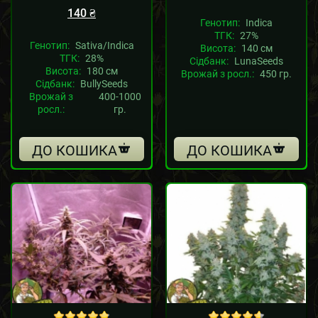
140
₴
Генотип:
Indica
ТГК:
27%
Генотип:
Sativa/Indica
Висота:
140 см
ТГК:
28%
Сідбанк:
LunaSeeds
Висота:
180 см
Врожай з росл.:
450 гр.
Сідбанк:
BullySeeds
Врожай з
400-1000
росл.:
гр.
ДО КОШИКА
ДО КОШИКА
Sale!