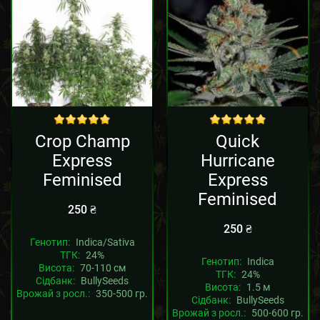
out of 5
out of 5
Crop Champ
Quick
Express
Hurricane
Feminised
Express
Feminised
250
₴
250
₴
Генотип:
Indica/Sativa
ТГК:
24%
Генотип:
Indica
Висота:
70-110 см
ТГК:
24%
Сідбанк:
BullySeeds
Висота:
1.5 м
Врожай з росл.:
350-500 гр.
Сідбанк:
BullySeeds
Врожай з росл.:
500-600 гр.