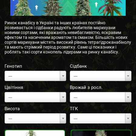
Ринок канабісу в Україні та інших країнах постійно
розвивається і сідбанки радують любителів марихуани
новими сортами, які вражають невибагливістю, яскравим
ефектом та насиченим ароматом та смаком. Більшість нових
сортів марихуани містять високий рівень тетрагідроканабінолу
та мають стрімкий період розвитку. Саме ці показники і
роблять такі сорти конопель лідерами на ринку канабісу.
Генотип
Сідбанк
---
---
Цвітіння
Врожай з росл.
---
---
Висота
ТГК
---
---