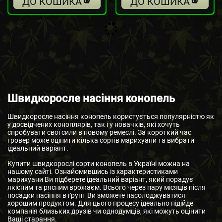
ДО КОШИКА
ДО КОШИКА
Швидкоросле насіння конопель
Швидкоросле насіння конопель користується популярністю як
у досвідчених коноплярів, так і у новачків, які хочуть
спробувати свої сили в новому ремеслі. За короткий час
гровер може оцінити кілька сортів марихуани та вибрати
ідеальний варіант.
Купити швидкорослі сорти конопель в Україні можна на
нашому сайті. Ознайомившись із характеристиками
марихуани Ви підберете ідеальний варіант, який порадує
якісним та рясним врожаєм. Всього через пару місяців після
посадки насіння в ґрунт Ви зможете насолоджуватися
хорошим продуктом. Для цього процесу ідеально підійде
компанія близьких друзів чи однодумців, які можуть оцінити
Ваші старання.