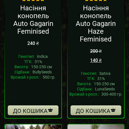
out of 5
out of 5
Насіння
Насіння
конопель
конопель
Auto Gagarin
Auto Gagarin
Feminised
Haze
Feminised
240
₴
200
₴
Генотип:
Indica
140
₴
ТГК:
31%
Висота:
150-250 см
Сідбанк:
BullySeeds
Генотип:
Sativa
Врожай з росл.:
500 гр.
ТГК:
31%
Висота:
150-250 см
Сідбанк:
LunaSeeds
Врожай з росл.:
300-400 гр.
ДО КОШИКА
ДО КОШИКА