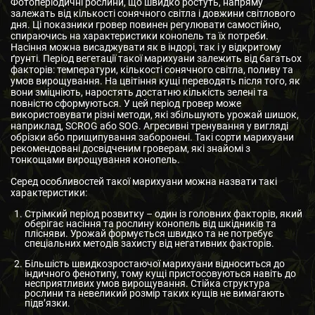
Фотоперіодичні рослини, що швидко ростуть, напряму
залежать від кількості сонячного світла і довжини світлового
дня. Ці показники гровер повинен регулювати самостійно,
спираючись на характеристики конопель та їх потреби.
Насіння можна висаджувати як в індорі, так і у відкритому
ґрунті. Період вегетації такої марихуани залежить від багатьох
факторів: температури, кількості сонячного світла, поливу та
умов вирощування. На цвітіння кущі переводять після того, як
вони зміцніють, наростять достатню кількість зелені та
повністю сформуються. У цей період гровер може
використовувати різні методи, які збільшують урожай шишок,
наприклад, SCRОG або SOG. Агресивні тренування у вигляді
обрізки або прищипування заборонені. Такі сорти марихуани
рекомендовані досвідченим гроверам, які знайомі з
тонкощами вирощування конопель.
Серед особливостей такої марихуани можна назвати такі
характеристики:
Стрімкий період розвитку – один із головних факторів, який
оберігає насіння та рослину конопель від шкідників та
плісняви. Урожай формується швидко та не потребує
спеціальних методів захисту від негативних факторів.
Більшість швидкозростаючої марихуани відноситься до
індичного фенотипу, тому кущі пристосовуються навіть до
несприятливих умов вирощування. Стійка структура
рослини та невеликий розмір таких кущів не вимагають
підв’язки.