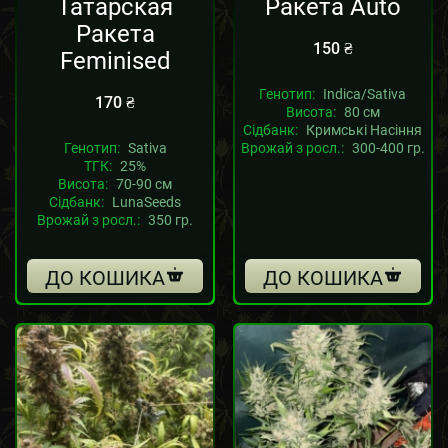
Татарская
Ракета Auto
Ракета
150
₴
Feminised
Генотип:
Indica/Sativa
170
₴
Висота:
80 см
Сідбанк:
Кримські Насіння
Генотип:
Sativa
Врожай з росл.:
300-400 гр.
ТГК:
25%
Висота:
70-90 см
Сідбанк:
LunaSeeds
Врожай з росл.:
350 гр.
ДО КОШИКА
ДО КОШИКА