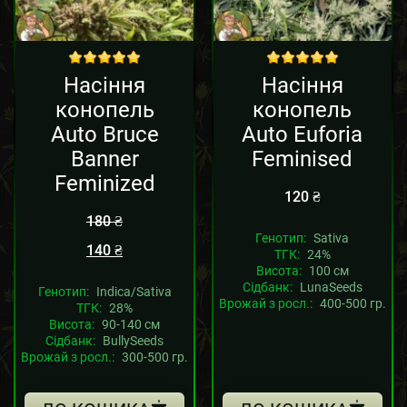
Sale!
out of 5
out of 5
Насіння
Насіння
конопель
конопель
Auto Bruce
Auto Euforia
Banner
Feminised
Feminized
120
₴
180
₴
Генотип:
Sativa
140
₴
ТГК:
24%
Висота:
100 см
Сідбанк:
LunaSeeds
Генотип:
Indica/Sativa
Врожай з росл.:
400-500 гр.
ТГК:
28%
Висота:
90-140 см
Сідбанк:
BullySeeds
Врожай з росл.:
300-500 гр.