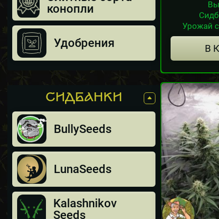
Вы
конопли
Сидб
Урожай с 
Удобрения
В 
СИДБАНКИ
BullySeeds
LunaSeeds
Kalashnikov
Seeds