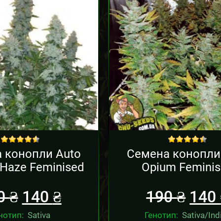
Sale!
Sale!
out of 5
out of 5
 конопли Auto
Семена конопли
 Haze Feminised
Opium Femini
0
₴
140
₴
190
₴
140
нотип:
Sativa
Генотип:
Sativa/Ind