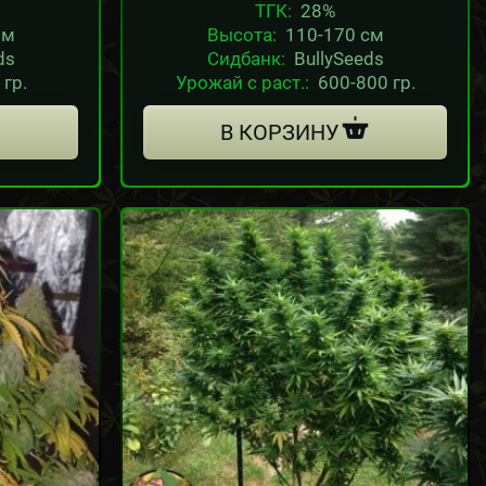
ТГК:
28%
см
Высота:
110-170 см
ds
Сидбанк:
BullySeeds
 гр.
Урожай с раст.:
600-800 гр.
В КОРЗИНУ