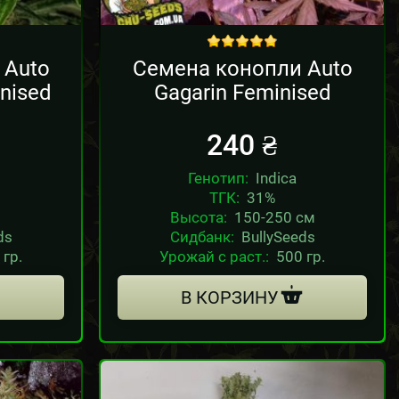
out of 5
 Auto
Семена конопли Auto
inised
Gagarin Feminised
240
₴
Генотип:
Indica
ТГК:
31%
Высота:
150-250 см
ds
Сидбанк:
BullySeeds
 гр.
Урожай с раст.:
500 гр.
В КОРЗИНУ