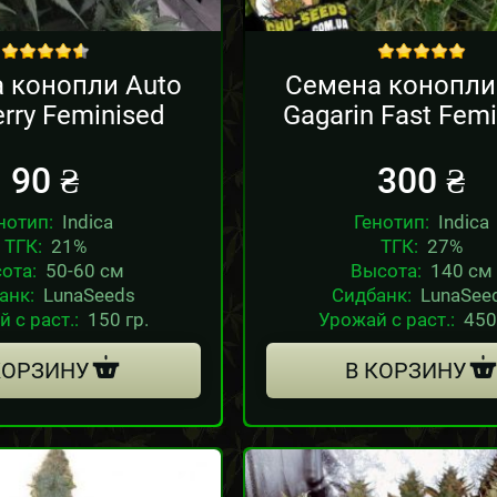
out of 5
out of 5
 конопли Auto
Семена конопли
erry Feminised
Gagarin Fast Fem
90
₴
300
₴
нотип:
Indica
Генотип:
Indica
ТГК:
21%
ТГК:
27%
ота:
50-60 см
Высота:
140 см
анк:
LunaSeeds
Сидбанк:
LunaSee
 с раст.:
150 гр.
Урожай с раст.:
450
КОРЗИНУ
В КОРЗИНУ