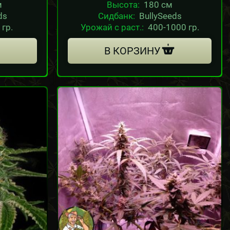
м
Высота:
180 см
ds
Сидбанк:
BullySeeds
 гр.
Урожай с раст.:
400-1000 гр.
В КОРЗИНУ