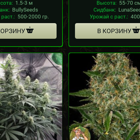
сота:
1.5-3 м
Высота:
55-70 с
анк:
BullySeeds
Сидбанк:
LunaSee
раст.:
500-2000 гр.
Урожай с раст.:
400
КОРЗИНУ
В КОРЗИНУ