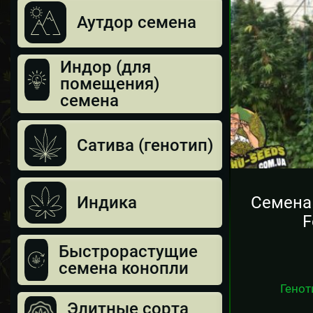
Аутдор семена
Индор (для
помещения)
семена
Сатива (генотип)
Семена 
Индика
F
Быстрорастущие
семена конопли
Генот
Элитные сорта