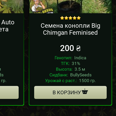
 Auto
out of 5
Семена конопли Big
ета
Chimgan Feminised
200
₴
Генотип:
Indica
ТГК:
31%
м
Высота:
3.5 м
ds
Сидбанк:
BullySeeds
 гр.
Урожай с раст.:
1500 гр.
В КОРЗИНУ