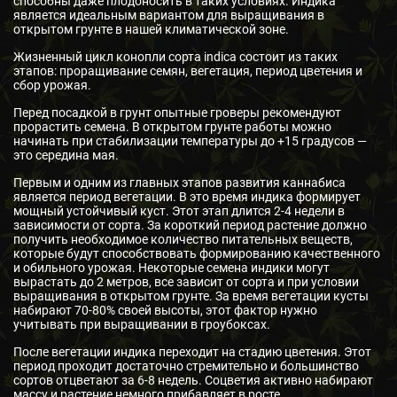
способны даже плодоносить в таких условиях. Индика
является идеальным вариантом для выращивания в
открытом грунте в нашей климатической зоне.
Жизненный цикл конопли сорта indica состоит из таких
этапов: проращивание семян, вегетация, период цветения и
сбор урожая.
Перед посадкой в грунт опытные гроверы рекомендуют
прорастить семена. В открытом грунте работы можно
начинать при стабилизации температуры до +15 градусов —
это середина мая.
Первым и одним из главных этапов развития каннабиса
является период вегетации. В это время индика формирует
мощный устойчивый куст. Этот этап длится 2-4 недели в
зависимости от сорта. За короткий период растение должно
получить необходимое количество питательных веществ,
которые будут способствовать формированию качественного
и обильного урожая. Некоторые семена индики могут
вырастать до 2 метров, все зависит от сорта и при условии
выращивания в открытом грунте. За время вегетации кусты
набирают 70-80% своей высоты, этот фактор нужно
учитывать при выращивании в гроубоксах.
После вегетации индика переходит на стадию цветения. Этот
период проходит достаточно стремительно и большинство
сортов отцветают за 6-8 недель. Соцветия активно набирают
массу и растение немного прибавляет в росте.