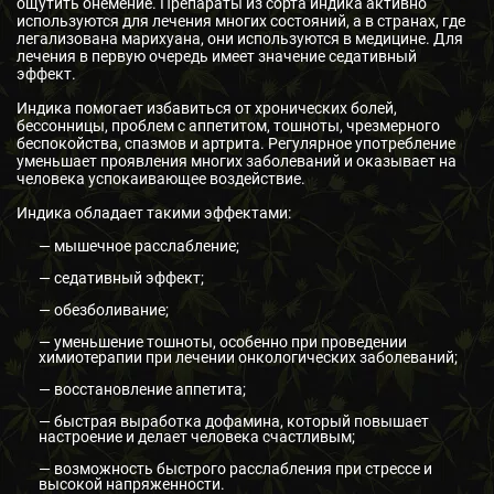
ощутить онемение. Препараты из сорта индика активно
используются для лечения многих состояний, а в странах, где
легализована марихуана, они используются в медицине. Для
лечения в первую очередь имеет значение седативный
эффект.
Индика помогает избавиться от хронических болей,
бессонницы, проблем с аппетитом, тошноты, чрезмерного
беспокойства, спазмов и артрита. Регулярное употребление
уменьшает проявления многих заболеваний и оказывает на
человека успокаивающее воздействие.
Индика обладает такими эффектами:
— мышечное расслабление;
— седативный эффект;
— обезболивание;
— уменьшение тошноты, особенно при проведении
химиотерапии при лечении онкологических заболеваний;
— восстановление аппетита;
— быстрая выработка дофамина, который повышает
настроение и делает человека счастливым;
— возможность быстрого расслабления при стрессе и
высокой напряженности.