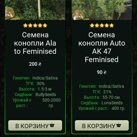
out of 5
out of 5
Семена
Семена
конопли Ala
конопли Auto
to Feminised
AK 47
Feminised
200
₴
90
₴
Генотип:
Indica/Sativa
ТГК:
30%
Генотип:
Indica/Sativa
Высота:
1.5-3 м
ТГК:
21%
Сидбанк:
BullySeeds
Высота:
55-70 см
Урожай с
500-2000
Сидбанк:
LunaSeeds
раст.:
гр.
Урожай с раст.:
400 гр.
В КОРЗИНУ
В КОРЗИНУ