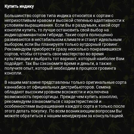
Купить индику
Большинство сортов типа индика относится к сортам с
неприхотливым нравом и высокой степенью адаптивности к
условиям выращивания. Если Вы в раздумьях, какой сорт
конопли купить, то лучше остановить свой выбор на
индикодоминантном гибриде. Такие сорта полноценно
развиваются в нестабильном климате и станут идеальным
выбором, если Вы планируете только аутдорный гровинг.
Рекомендуем приобрести сразу несколько понравившихся
сортов, чтобы отточить свое мастерство во время
культивации и выбрать тот вариант, который наиболее Вам
подойдет. Так Вы сэкономите время и деньги, а также
получите опыт, который необходим в процессе гровинга
конопли.
В нашем магазине представлены только оригинальные сорта
каннабиса от официальных дистрибьюторов. Семена
обладают высоким уровнем всхожести и исключена
возможность пересортицы. Прежде чем купить коноплю,
рекомендуем ознакомиться с характеристикой и
особенностями выращивания каждого сорта и только после
этого делать покупку. По всем возникающим вопросам Вы
можете обратиться к нашим менеджерам за консультацией.