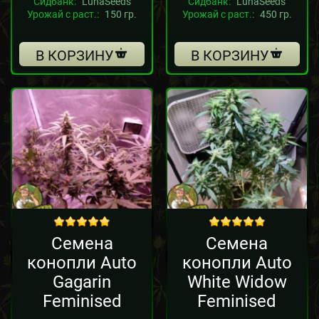
Сидбанк:
LunaSeeds
Сидбанк:
LunaSeeds
Урожай с раст.:
150 гр.
Урожай с раст.:
450 гр.
В КОРЗИНУ
В КОРЗИНУ
out of 5
out of 5
Семена
Семена
конопли Auto
конопли Auto
Gagarin
White Widow
Feminised
Feminised