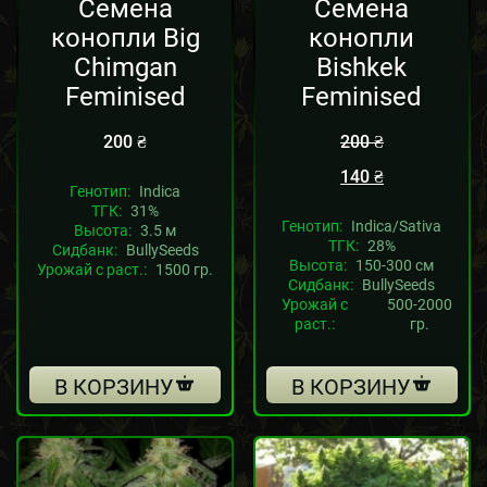
Семена
Семена
конопли Big
конопли
Chimgan
Bishkek
Feminised
Feminised
200
₴
200
₴
140
₴
Генотип:
Indica
ТГК:
31%
Генотип:
Indica/Sativa
Высота:
3.5 м
ТГК:
28%
Сидбанк:
BullySeeds
Высота:
150-300 см
Урожай с раст.:
1500 гр.
Сидбанк:
BullySeeds
Урожай с
500-2000
раст.:
гр.
В КОРЗИНУ
В КОРЗИНУ