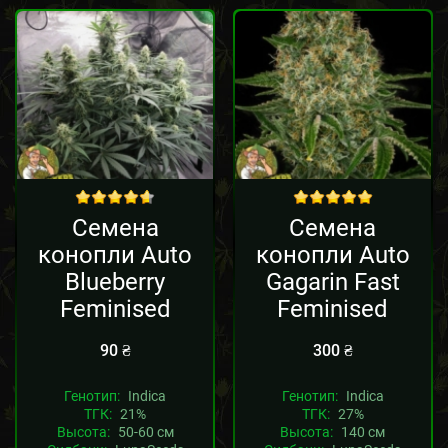
out of 5
out of 5
Семена
Семена
конопли Auto
конопли Auto
Blueberry
Gagarin Fast
Feminised
Feminised
90
₴
300
₴
Генотип:
Indica
Генотип:
Indica
ТГК:
21%
ТГК:
27%
Высота:
50-60 см
Высота:
140 см