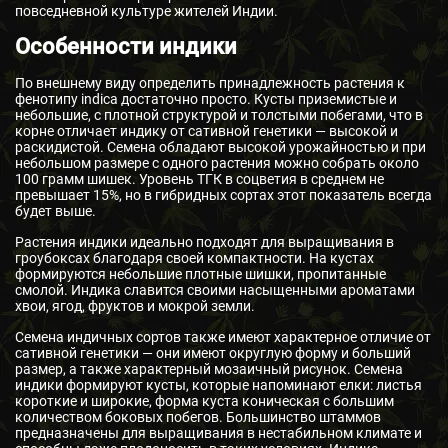
повседневной культуре жителей Индии.
Особенности индики
По внешнему виду определить принадлежность растения к
фенотипу indica достаточно просто. Кусты приземистые и
небольшие, с плотной структурой и толстыми побегами, что в
корне отличает индику от сативной генетики — высокой и
раскидистой. Семена обладают высокой урожайностью и при
небольшом размере с одного растения можно собрать около
100 грамм шишек. Уровень ТГК в соцветия в среднем не
превышает 15%, но в гибридных сортах этот показатель всегда
будет выше.
Растения индики идеально подходят для выращивания в
гроубоксах благодаря своей компактности. На кустах
формируются небольшие плотные шишки, пропитанные
смолой. Индика славится своими насыщенными ароматами
хвои, ягод, фруктов и мокрой земли.
Семена индичных сортов также имеют характерное отличие от
сативной генетики — они имеют округлую форму и больший
размер, а также характерный мозаичный рисунок. Семена
индики формируют кусты, которые напоминают елки: листья
короткие и широкие, форма куста коническая с большим
количеством боковых побегов. Большинство штаммов
предназначены для выращивания в нестабильном климате и