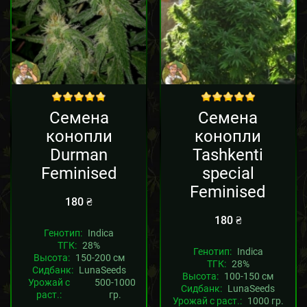
out of 5
out of 5
Семена
Семена
конопли
конопли
Durman
Tashkenti
Feminised
special
Feminised
180
₴
180
₴
Генотип:
Indica
ТГК:
28%
Генотип:
Indica
Высота:
150-200 см
ТГК:
28%
Сидбанк:
LunaSeeds
Высота:
100-150 см
Урожай с
500-1000
Сидбанк:
LunaSeeds
раст.:
гр.
Урожай с раст.:
1000 гр.