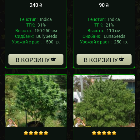
240
₴
90
₴
Генотип:
Indica
Генотип:
Indica
ТГК:
31%
ТГК:
21%
Высота:
150-250 см
Высота:
110 см
Сидбанк:
BullySeeds
Сидбанк:
LunaSeeds
Урожай с раст.:
500 гр.
Урожай с раст.:
250 гр.
В КОРЗИНУ
В КОРЗИНУ
Sale!
out of 5
out of 5