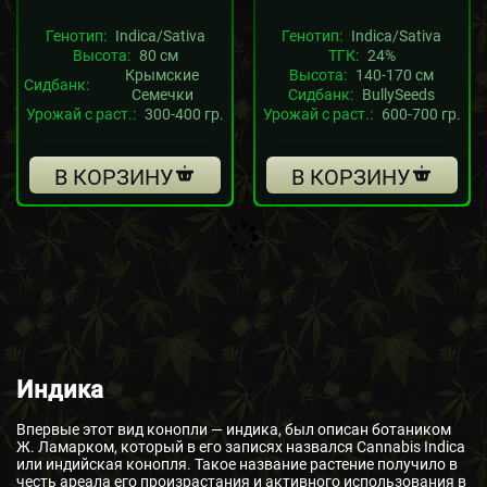
Генотип:
Indica/Sativa
Генотип:
Indica/Sativa
Высота:
80 см
ТГК:
24%
Крымские
Высота:
140-170 см
Сидбанк:
Семечки
Сидбанк:
BullySeeds
Урожай с раст.:
300-400 гр.
Урожай с раст.:
600-700 гр.
В КОРЗИНУ
В КОРЗИНУ
Индика
Впервые этот вид конопли — индика, был описан ботаником
Ж. Ламарком, который в его записях назвался Cannabis Indica
или индийская конопля. Такое название растение получило в
честь ареала его произрастания и активного использования в