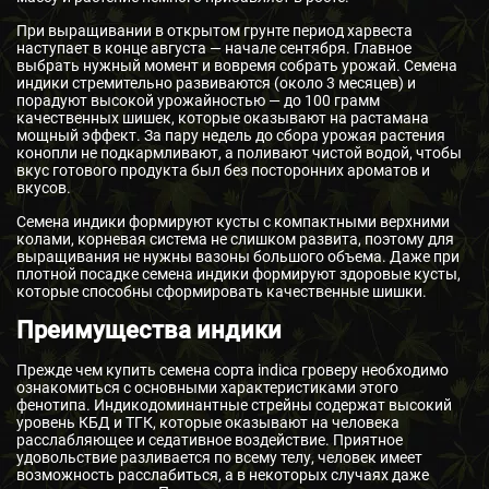
При выращивании в открытом грунте период харвеста
наступает в конце августа — начале сентября. Главное
выбрать нужный момент и вовремя собрать урожай. Семена
индики стремительно развиваются (около 3 месяцев) и
порадуют высокой урожайностью — до 100 грамм
качественных шишек, которые оказывают на растамана
мощный эффект. За пару недель до сбора урожая растения
конопли не подкармливают, а поливают чистой водой, чтобы
вкус готового продукта был без посторонних ароматов и
вкусов.
Семена индики формируют кусты с компактными верхними
колами, корневая система не слишком развита, поэтому для
выращивания не нужны вазоны большого объема. Даже при
плотной посадке семена индики формируют здоровые кусты,
которые способны сформировать качественные шишки.
Преимущества индики
Прежде чем купить семена сорта indica гроверу необходимо
ознакомиться с основными характеристиками этого
фенотипа. Индикодоминантные стрейны содержат высокий
уровень КБД и ТГК, которые оказывают на человека
расслабляющее и седативное воздействие. Приятное
удовольствие разливается по всему телу, человек имеет
возможность расслабиться, а в некоторых случаях даже