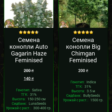
Sale!
out of 5
out of 5
Семена
Семена
конопли Auto
конопли Big
Gagarin Haze
Chimgan
Feminised
Feminised
200
₴
200
₴
140
₴
Генотип:
Indica
ТГК:
31%
Генотип:
Sativa
Высота:
3.5 м
ТГК:
31%
Сидбанк:
BullySeeds
Высота:
150-250 см
Урожай с раст.:
1500 гр.
Сидбанк:
LunaSeeds
Урожай с раст.:
300-400 гр.