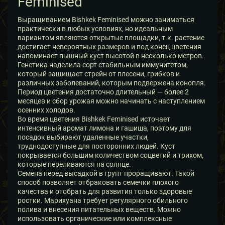
Feminised
Выращиванием Bishkek Feminised можно заниматься
практически в любых условиях, но идеальным
вариантом являются открытые площадки, т.к. растение
достигает невероятных размеров и под конец цветения
напоминает пышный куст высотой в несколько метров.
Генетика наделила сорт стабильным иммунитетом,
который защищает стрейн от плесени, грибков и
различных заболеваний, которым подвержена конопля.
Период цветения достаточно длительный — более 2
месяцев и сбор урожая можно начинать с наступлением
осенних холодов.
Во время цветения Bishkek Feminised источает
интенсивный аромат лимона и гашиша, поэтому для
посадок выбирают удаленные участки,
труднодоступные для посторонних людей. Куст
покрывается большим количеством соцветий и трихом,
которые переливаются на солнце.
Семена перед высадкой в грунт проращивают. Такой
способ позволяет отбраковать семечки плохого
качества и отобрать для развития только здоровые
ростки. Марихуана требует регулярного обильного
полива и внесения питательных веществ. Можно
использовать органические или комплексные