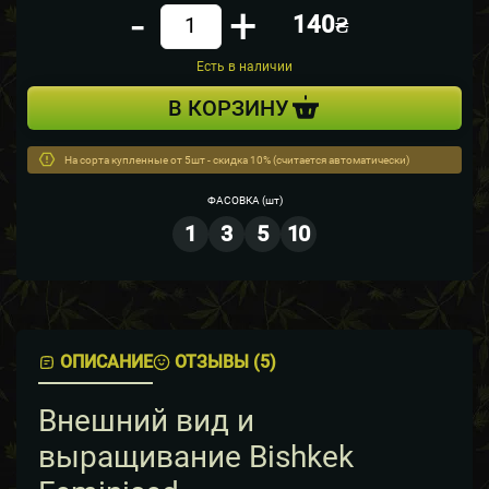
-
+
140₴
Кол-во
Есть в наличии
В КОРЗИНУ
На сорта купленные от 5шт - скидка 10% (считается автоматически)
ФАСОВКА
(шт)
1
3
5
10
ОПИСАНИЕ
ОТЗЫВЫ (5)
Внешний вид и
выращивание Bishkek