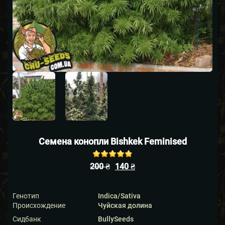
Семена конопли Bishkek Feminised
Rated
out
200
₴
140
₴
of 5 based
5
on
customer
ratings
Генотип
Indica/Sativa
Происхождение
Чуйская долина
Сидбанк
BullySeeds