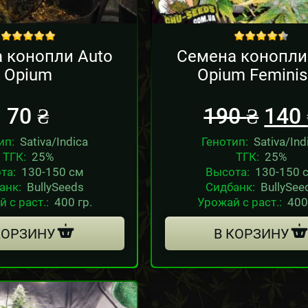
Sale!
out of 5
out of 5
 конопли Auto
Семена конопли
Opium
Opium Femini
70
₴
190
₴
140
ип:
Sativa/Indica
Генотип:
Sativa/Ind
ТГК:
25%
ТГК:
25%
та:
130-150 см
Высота:
130-150 
анк:
BullySeeds
Сидбанк:
BullySee
 с раст.:
400 гр.
Урожай с раст.:
400
КОРЗИНУ
В КОРЗИНУ