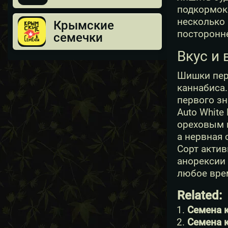
подкормок 
несколько 
Крымские
посторонне
семечки
Вкус и 
Шишки пер
каннабиса.
первого з
Auto White
ореховым п
а нервная 
Сорт актив
анорексии 
любое врем
Related:
Семена к
Семена к