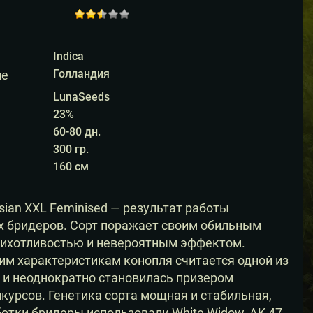
Rated
out of
5
based
Indica
2
on
Голландия
ие
customer
ratings
LunaSeeds
23%
60-80 дн.
300 гр.
160 см
sian XXL Feminised — результат работы
х бридеров. Сорт поражает своим обильным
рихотливостью и невероятным эффектом.
им характеристикам конопля считается одной из
 и неоднократно становилась призером
курсов. Генетика сорта мощная и стабильная,
ботки бридеры использовали White Widow, AK-47