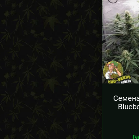
Семена
Blueb
Ге