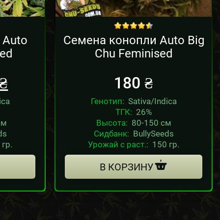
out of 5
 Auto
Семена конопли Auto Big
sed
Chu Feminised
₴
180
₴
ica
Генотип:
Sativa/Indica
ТГК:
26%
см
Высота:
80-150 см
ds
Сидбанк:
BullySeeds
 гр.
Урожай с раст.:
150 гр.
В КОРЗИНУ