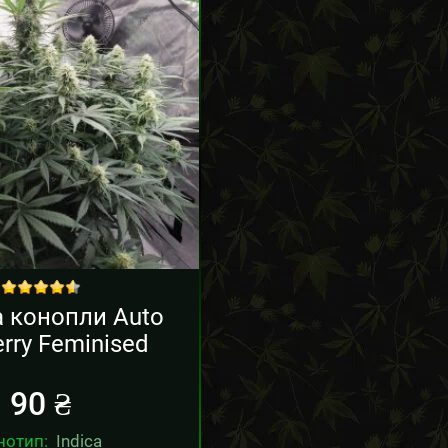
out of 5
 конопли Auto
erry Feminised
90
₴
нотип:
Indica