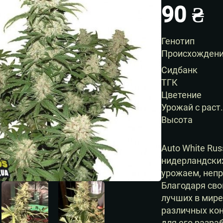
90
₴
Генотип
Происхожден
Сидбанк
ТГК
Цветение
Урожай с раст.
Высота
Auto White Rus
нидерландски
урожаем, неп
Благодаря сво
лучших в мире
различных кон
для его разра