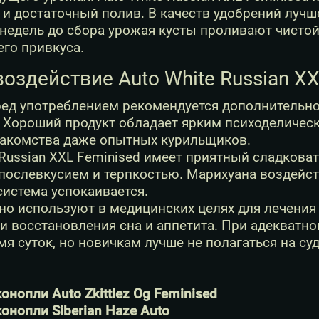
и достаточный полив. В качеств удобрений лучш
недель до сбора урожая кусты проливают чистой
го привкуса.
воздействие Auto White Russian X
ед употреблением рекомендуется дополнительно
 Хороший продукт обладает ярким психоделичес
накомства даже опытных курильщиков.
 Russian XXL Feminised имеет приятный сладков
ослевкусием и терпкостью. Марихуана воздейству
система успокаивается.
но используют в медицинских целях для лечения
и восстановления сна и аппетита. При адекватн
я суток, но новичкам лучше не полагаться на суд
онопли Auto Zkittlez Og Feminised
онопли Siberian Haze Auto