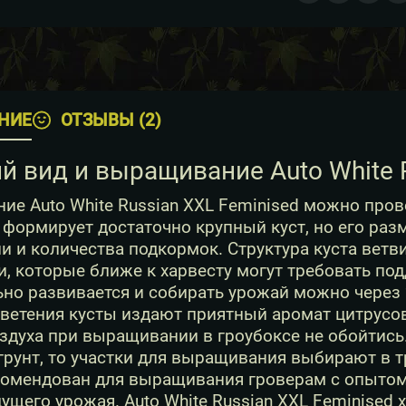
НИЕ
ОТЗЫВЫ (2)
й вид и выращивание Auto White R
е Auto White Russian XXL Feminised можно прово
формирует достаточно крупный куст, но его раз
и и количества подкормок. Структура куста ветв
, которые ближе к харвесту могут требовать по
но развивается и собирать урожай можно через 2
ветения кусты издают приятный аромат цитрусов
здуха при выращивании в гроубоксе не обойтись.
рунт, то участки для выращивания выбирают в т
омендован для выращивания гроверам с опытом, 
ущего урожая. Auto White Russian XXL Feminised 