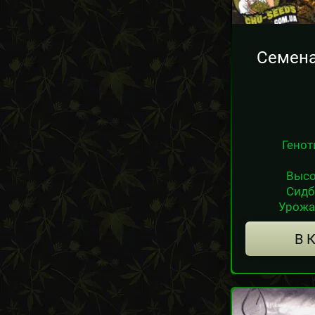
Семена
Генот
Высо
Сидб
Урожай
В 