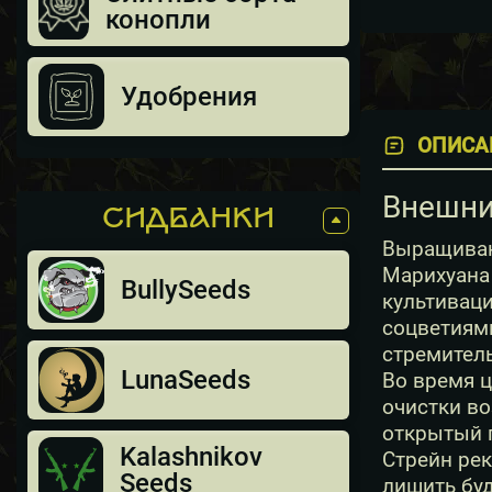
конопли
Удобрения
ОПИСА
Внешни
СИДБАНКИ
Выращивани
Марихуана 
BullySeeds
культиваци
соцветиями
стремитель
LunaSeeds
Во время ц
очистки во
открытый г
Kalashnikov
Стрейн рек
Seeds
лишить буд