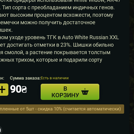
. Тип сорта с преобладанием индичных генов.
ают высоким процентом всхожести, поэтому
семечки можно получить достаточное
ишек.
ом уходе уровень ТГК в Auto White Russian XXL
ет достигать отметки в 23%. Шишки обильно
 смолой, а растение покрывается толстым
жных трихом, которые и подарили сорту
н:
Сумма заказа:
Есть в наличии
+
90₴
В
КОРЗИНУ
упленные от 5шт - скидка 10% (считается автоматически)
0