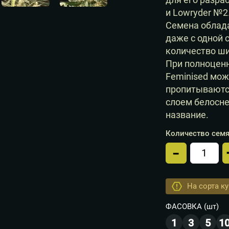
и Lowryder №2
Семена облад
даже с одной 
количество ш
При полноценн
Feminised мож
пропитываются
слоем белосне
название.
Количество семя
-
Кол-во
На сорта к
ФАСОВКА
(шт)
1
3
5
1