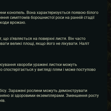
ни конопель. Вона характеризується появою білого
ення симптомів борошнистої роси на ранній стадії
шкоди врожаю.
що з’являється на поверхні листя. Він часто
ти великі площі, якщо його не лікувати. Наліт
ресування хвороби уражені листки можуть
о спостерігається у вигляді плям і може поступово
бісу. Заражені рослини можуть демонструвати
івняно зі здоровими екземплярами. Зменшення росту
ів.