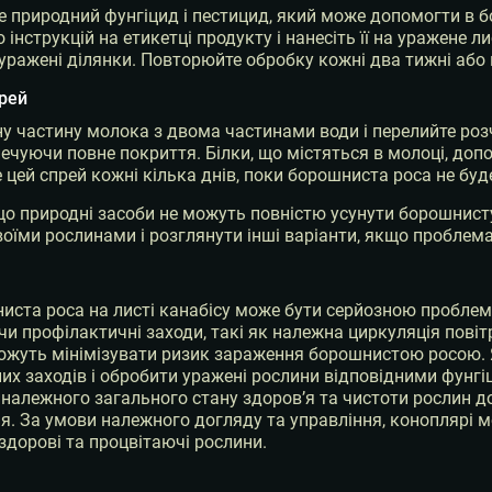
це природний фунгіцид і пестицид, який може допомогти в 
о інструкцій на етикетці продукту і нанесіть її на уражене
 уражені ділянки. Повторюйте обробку кожні два тижні або в
рей
у частину молока з двома частинами води і перелийте ро
печуючи повне покриття. Білки, що містяться в молоці, доп
 цей спрей кожні кілька днів, поки борошниста роса не буд
що природні засоби не можуть повністю усунути борошнист
воїми рослинами і розглянути інші варіанти, якщо проблема
иста роса на листі канабісу може бути серйозною проблем
 профілактичні заходи, такі як належна циркуляція повітря
жуть мінімізувати ризик зараження борошнистою росою. 
их заходів і обробити уражені рослини відповідними фунг
належного загального стану здоров’я та чистоти рослин 
. За умови належного догляду та управління, коноплярі м
здорові та процвітаючі рослини.