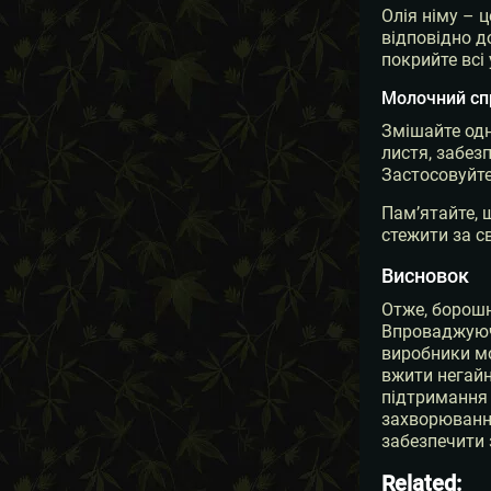
Олія німу – 
відповідно д
покрийте всі
Молочний сп
Змішайте одн
листя, забез
Застосовуйте
Пам’ятайте, 
стежити за с
Висновок
Отже, борошн
Впроваджуючи
виробники мо
вжити негайн
підтримання 
захворювання
забезпечити 
Related: