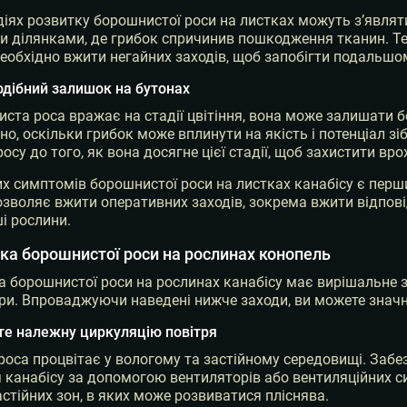
адіях розвитку борошнистої роси на листках можуть з’являти
 ділянками, де грибок спричинив пошкодження тканин. Те
 необхідно вжити негайних заходів, щоб запобігти подаль
дібний залишок на бутонах
ста роса вражає на стадії цвітіння, вона може залишати 
о, оскільки грибок може вплинути на якість і потенціал зі
су до того, як вона досягне цієї стадії, щоб захистити вро
х симптомів борошнистої роси на листках канабісу є перш
зволяє вжити оперативних заходів, зокрема вжити відпові
ші рослини.
ка борошнистої роси на рослинах конопель
 борошнистої роси на рослинах канабісу має вирішальне з
ри. Впроваджуючи наведені нижче заходи, ви можете знач
те належну циркуляцію повітря
оса процвітає у вологому та застійному середовищі. Забез
канабісу за допомогою вентиляторів або вентиляційних си
стійних зон, в яких може розвиватися пліснява.