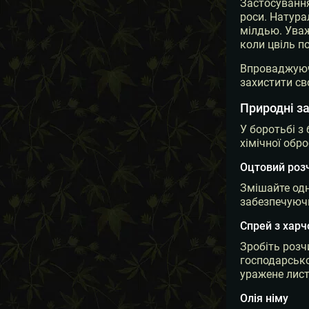
Застосування
роси. Натура
мілдью. Уваж
коли цвіль п
Впроваджуючи
захистити сво
Природні за
У боротьбі з
хімічної обр
Оцтовий роз
Змішайте одн
забезпечуючи
Спрей з харч
Зробіть розч
господарсько
уражене лист
Олія німу