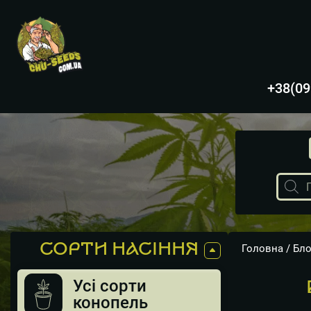
+38(09
Пошук
товарів
СОРТИ НАСІННЯ
Головна
/
Бло
Усі сорти
конопель