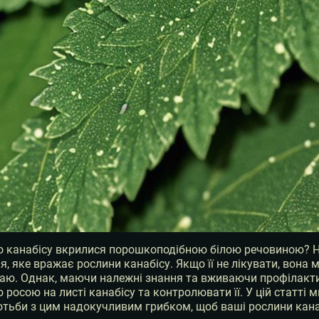
 канабісу вкрилися порошкоподібною білою речовиною? Не
, яке вражає рослини канабісу. Якщо її не лікувати, вона 
ю. Однак, маючи належні знання та вживаючи профілактич
росою на листі канабісу та контролювати її. У цій статті
ротьби з цим надокучливим грибком, щоб ваші рослини канаб