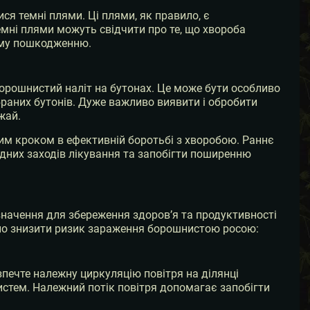
ся темні плями. Ці плями, як правило, є
мні плями можуть свідчити про те, що хвороба
шому пошкодженню.
борошнистий наліт на бутонах. Це може бути особливо
браних бутонів. Дуже важливо виявити і обробити
жай.
им кроком в ефективній боротьбі з хворобою. Раннє
дних заходів лікування та запобігти поширенню
начення для збереження здоров’я та продуктивності
но знизити ризик зараження борошнистою росою:
печте належну циркуляцію повітря на ділянці
стем. Належний потік повітря допомагає запобігти