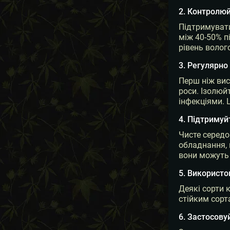
2. Контролюй
Підтримувати
між 40-50% пі
рівень волог
3. Регулярно
Перш ніж вис
роси. Ізолюй
інфекціями. 
4. Підтримуй
Чисте середо
обладнання, 
вони можуть
5. Використо
Деякі сорти 
стійким сорт
6. Застосову