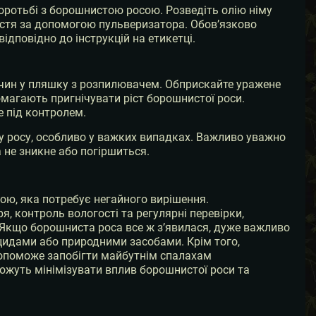
боротьбі з борошнистою росою. Розведіть олію німу
 листя за допомогою пульверизатора. Обов’язково
ідповідно до інструкцій на етикетці.
зчин у пляшку з розпилювачем. Обприскайте уражене
омагають пригнічувати ріст борошнистої роси.
е під контролем.
у росу, особливо у важких випадках. Важливо уважно
 не зникне або погіршиться.
ою, яка потребує негайного вирішення.
, контроль вологості та регулярні перевірки,
Якщо борошниста роса все ж з’явилася, дуже важливо
іцидами або природними засобами. Крім того,
допоможе запобігти майбутнім спалахам
ожуть мінімізувати вплив борошнистої роси та