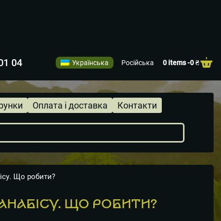
01 04
Українська
Російська
0 items -
0
₴
рунки
Оплата і доставка
Контакти
ісу. Що робити?
АНАБІСУ. ЩО РОБИТИ?