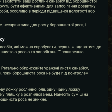
 захистити ваші рослини канабісу від борошнистої
 можуть бути ефективними для запобігання розвитку
соби, особливо в періоди підвищеної вологості або
 несприятливе для росту борошнистої роси, і
ісу
асобів, які можна спробувати, перш ніж вдаватися до
ошнистою росою та запобіганні її поширенню:
 Ретельно обприскайте уражені листя канабісу,
, поки борошниста роса не буде під контролем.
ву ложку рослинної олії, одну чайну ложку
е у пляшку з розпилювачем. Нанесіть суміш на
рошниста роса не зникне.