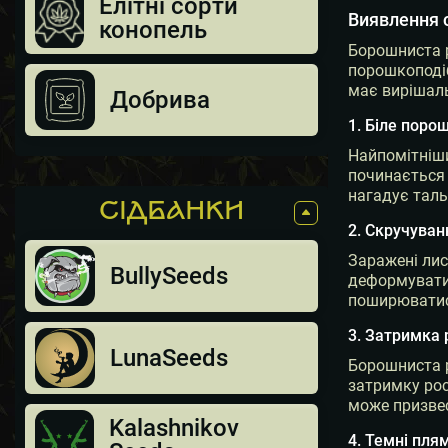
Елітні сорти
Виявлення 
конопель
Борошниста р
порошкоподіб
має вирішаль
Добрива
1. Біле поро
Найпомітніши
починається 
нагадує таль
СIДБАНКИ
2. Скручуван
Заражені лис
BullySeeds
деформуватис
поширюватися
3. Затримка 
LunaSeeds
Борошниста р
затримку рос
може призвес
Kalashnikov
4. Темні пля