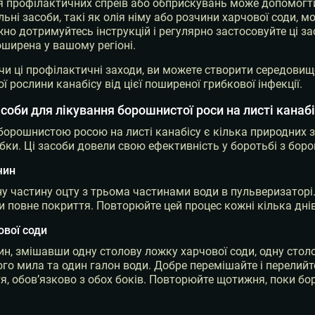
 профілактичних спреїв або обприскувань може допомогти
льні засоби, такі як олія німу або розчини харчової соди,
но дотримуйтесь інструкцій і регулярно застосовуйте ці за
оширена у вашому регіоні.
 ці профілактичні заходи, ви можете створити середовище,
ї рослини канабісу від цієї поширеної грибкової інфекції.
соби для лікування борошнистої роси на листі канаб
 борошнистою росою на листі канабісу є кілька природних з
обки. Ці засоби довели свою ефективність у боротьбі з бор
чин
у частину оцту з трьома частинами води в пульверизаторі.
 повне покриття. Повторюйте цей процес кожні кілька днів
ової соди
ин, змішавши одну столову ложку харчової соди, одну столо
го мила та один галон води. Добре перемішайте і перелийт
я, обов’язково з обох боків. Повторюйте щотижня, поки бо