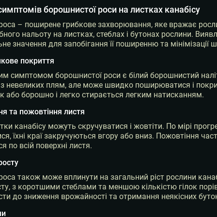
симптомів борошнистої роси на листках канабісу
оса – поширене грибкове захворювання, яке вражає росли
ного нальоту на листках, стеблах і бутонах рослини. Виявл
не значення для запобігання її поширенню та мінімізації 
шкове покриття
м симптомом борошнистої роси є білий борошнистий наліт, 
з невеликих плям, але може швидко поширюватися і покрива
к або борошно і легко стирається легким натисканням.
ня та пожовтіння листя
тки канабісу можуть скручуватися і жовтіти. По мірі прог
я, їхні краї закручуються вгору або вниз. Пожовтіння част
 по всій поверхні листя.
росту
оса також може вплинути на загальний ріст рослини кана
ту, з коротшими стеблами та меншою кількістю гілок пор
ти до зниження врожайності та отримання неякісних бутон
ми