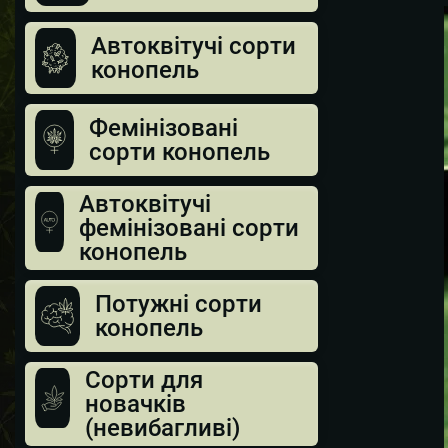
Автоквітучі сорти
конопель
Фемінізовані
сорти конопель
Автоквітучі
фемінізовані сорти
конопель
Потужні сорти
конопель
Сорти для
новачків
(невибагливі)