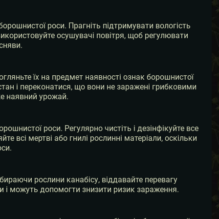
борошнистої роси. Прагніть підтримувати вологість
і використовуйте осушувачі повітря, щоб регулювати
сняви.
 огляньте їх на предмет наявності ознак борошнистої
 стан і переконатися, що вони не заражені грибковими
е наявний урожай.
ошнистої роси. Регулярно чистіть і дезінфікуйте все
е всі мертві або гнилі рослинні матеріали, оскільки
си.
ибираючи рослини канабісу, віддавайте перевагу
си і можуть допомогти знизити ризик зараження.