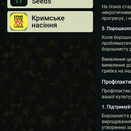
Seeds
На пізніх ст
некротичними
Кримське
прогресує, і
насіння
5. Порошкопо
Коли борошни
проблематичн
борошнисту ро
Виявлення ци
виявлення до
грибка на ін
Профілакти
Профілактика
вашої культу
1. Підтримуй
Борошниста р
вирощування 
утворенню за