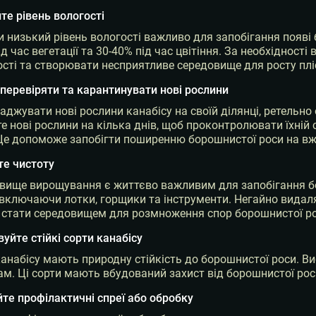
те рівень вологості
 низький рівень вологості важливо для запобігання появі 
д час вегетації та 30-40% під час цвітіння. За необхідност
ості та створювати несприятливе середовище для росту плі
 перевіряти та карантинувати нові рослини
аджувати нові рослини канабісу на своїй ділянці, ретельно
те нові рослини на кілька днів, щоб проконтролювати їхній
Це допоможе запобігти поширенню борошнистої роси на вж
те чистоту
вище вирощування є життєво важливим для запобігання бор
включаючи лотки, горщики та інструменти. Негайно видаляйт
 стати середовищем для розмноження спор борошнистої ро
вуйте стійкі сорти канабісу
канабісу мають природну стійкість до борошнистої роси. В
ам. Ці сорти мають вбудований захист від борошнистої ро
йте профілактичні спреї або обробку