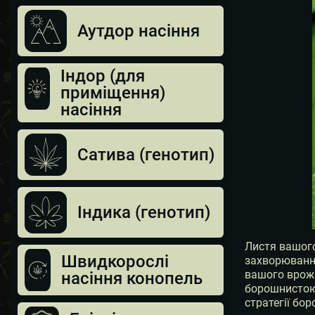
Аутдор насіння
Індор (для
приміщення)
насіння
Сатива (генотип)
Індика (генотип)
Листя вашого
Швидкорослі
захворювання
вашого врожа
насіння конопель
борошнистою 
стратегії бо