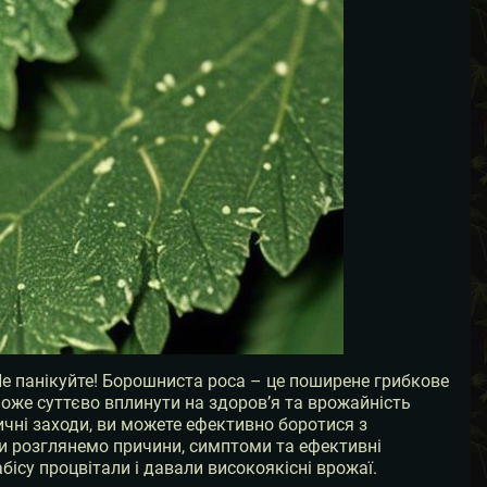
 панікуйте! Борошниста роса – це поширене грибкове
може суттєво вплинути на здоров’я та врожайність
ні заходи, ви можете ефективно боротися з
 ми розглянемо причини, симптоми та ефективні
ісу процвітали і давали високоякісні врожаї.