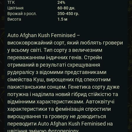
ТГК
24%
Цвітіння
60-80 дн.
Врожай з росл.
350-450 гр.
Висота
1.5 м
Auto Afghan Kush Feminised –
високоврожайний сорт, який люблять гровери
у всьому світі. Тип сорту з величезним
переважанням індичних генів. Стрейн
отриманий в результаті схрещування
рудералісу з відомими представниками
сімейства Куш, вирощених під спекотним
пакистанським сонцем. Генетика сорту дуже
потужна і наділила новий гібрид стійкістю та
відмінними характеристиками. Автоквітучі
характеристики та фемінізація спростили
вирощування та гроверу не доводиться
переводити Auto Afghan Kush Feminised на
цвітіння зміною фотоперіоду.