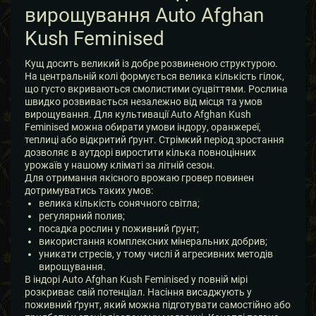
вирощування Auto Afghan
Kush Feminised
Кущ досить великий із добре розвиненою структурою.
На центральній колі формується велика кількість гілок,
що густо вкриваються смолистими суцвіттями. Рослина
швидко розвивається незалежно від місця та умов
вирощування. Для культивації Auto Afghan Kush
Feminised можна обирати умови індору, оранжереї,
теплиці або відкритий ґрунт. Стрімкий період зростання
дозволяє в аутдорі виростити кілька повноцінних
урожаїв у нашому кліматі за літній сезон.
Для отримання якісного врожаю гровер повинен
дотримуватись таких умов:
велика кількість сонячного світла;
регулярний полив;
посадка рослин у поживний ґрунт;
використання комплексних мінеральних добрив;
уникати стресів, у тому числі й агресивних методів
вирощування.
В індорі Auto Afghan Kush Feminised у повній мірі
розкриває свій потенціал. Насіння висаджують у
поживний ґрунт, який можна підготувати самостійно або