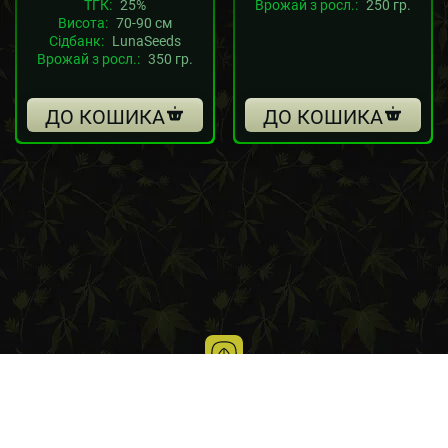
ТГК:
25%
Врожай з росл.:
250 гр.
Висота:
70-90 см
Сідбанк:
LunaSeeds
Врожай з росл.:
350 гр.
ДО КОШИКА
ДО КОШИКА
Блог про вирощування канабісу