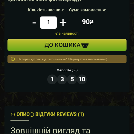
Кількість насінин:
Сума замовлення:
-
+
90₴
Кiлькiсть
Є в наявності
ДО КОШИКА
На сорти куплені від 5 шт - знижка 10% (рахується автоматично)
ФАСОВКА
(шт)
1
3
5
10
ОПИС
ВІДГУКИ REVIEWS (1)
Зовнішній вигляд та