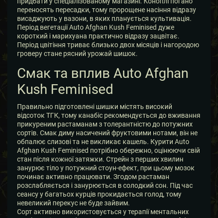
придбати у спеціалізованому магазині. Коноплі погано
переносять пересадки, тому пророщене насіння відразу
висаджують у вазони, в яких планується культивація.
Період вегетації Auto Afghan Kush Feminised дуже
короткий і марихуана практично відразу зацвітає.
Період цвітіння триває близько двох місяців і нагородою
гроверу стане рясний урожай шишок.
Смак та вплив Auto Afghan
Kush Feminised
Правильно підготовлені шишки містять високий
відсоток ТГК, тому канабіс рекомендується до вживання
прикуреним растаманам з толерантністю до потужних
сортів. Смак диму насичений фруктовими нотами, він не
обпалює слизові та не викликає кашель. Курити Auto
Afghan Kush Feminised потрібно обережно, оцінюючи свій
стан після кожної затяжки. Стрейн з перших хвилин
занурює тіло у потужний стоун-ефект, при цьому мозок
починає активно працювати. Згодом растаман
розслабляється і занурюється в солодкий сон. Під час
сеансу у багатьох курців прокидається голод, тому
невеликий перекус не буде зайвим.
Сорт активно використовується у терапії ментальних