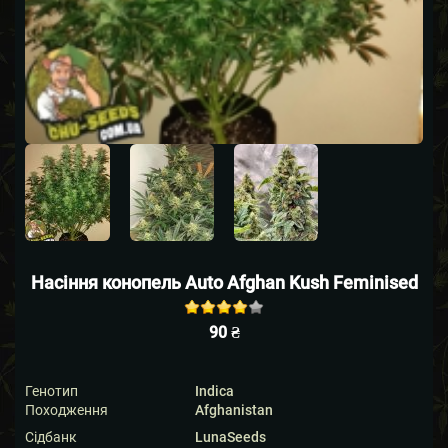
Насіння конопель Auto Afghan Kush Feminised
Rated
out
90
₴
of 5
based on
1
customer
Генотип
Indica
rating
Походження
Afghanistan
Сідбанк
LunaSeeds