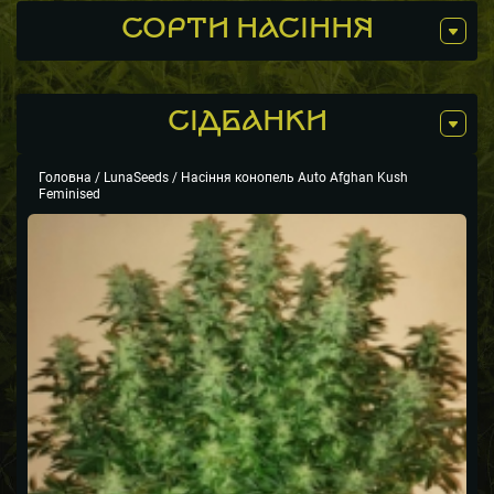
СОРТИ НАСІННЯ
СIДБАНКИ
Головна
/
LunaSeeds
/ Насіння конопель Auto Afghan Kush
Feminised