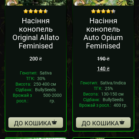
Sale!
out of 5
out of 5
Насіння
Насіння
конопель
конопель
Original Allato
Auto Opium
Feminised
Feminised
200
₴
190
₴
140
₴
Генотип:
Sativa
ТГК:
30%
Генотип:
Sativa/Indica
Висота:
250-400 см
ТГК:
25%
Сідбанк:
BullySeeds
Висота:
130-150 см
Врожай з
500-2000
Сідбанк:
BullySeeds
росл.:
гр.
Врожай з росл.:
400 гр.
ДО КОШИКА
ДО КОШИКА