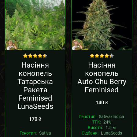
out of 5
out of 5
Насіння
Насіння
конопель
конопель
Татарська
Auto Chu Berry
Ракета
Feminised
Feminised
140
₴
LunaSeeds
Генотип:
Sativa/Indica
170
₴
ТГК:
24%
Висота:
1.5 м
Генотип:
Sativa
Сідбанк:
LunaSeeds