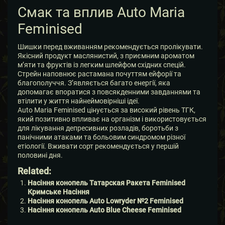
Смак та вплив Auto Maria
Feminised
Шишки перед вживанням рекомендується пролікувати.
Якісний продукт маслянистий, з приємним ароматом
м’яти та фруктів із легким шлейфом східних спецій.
Стрейн наповнює растамана почуттям ейфорії та
благополуччя. З’являється багато енергії, яка
допомагає впоратися з повсякденними завданнями та
втілити у життя найнеймовірніші ідеї.
Auto Maria Feminised цінується за високий рівень ТГК,
який позитивно впливає на організм і використовується
для лікування депресивних розладів, боротьби з
панічними атаками та больовим синдромом різної
етіології. Вживати сорт рекомендується у першій
половині дня.
Related:
Насіння конопель Татарская Ракета Feminised
Кримське Насіння
Насіння конопель Auto Lowryder №2 Feminised
Насіння конопель Auto Blue Cheese Feminised