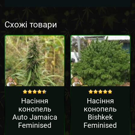
Схожі товари
Sale!
out of 5
out of 5
Насіння
Насіння
конопель
конопель
Auto Jamaica
Bishkek
Feminised
Feminised