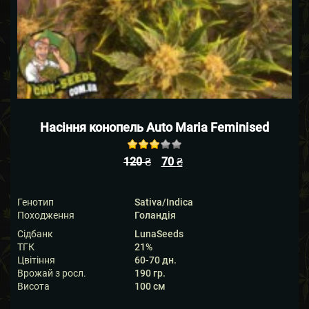
Насіння конопель Auto Maria Feminised
Rated
120
₴
70
₴
out of 5
based
1
on
customer
Генотип
Sativa/Indica
rating
Походження
Голандія
Сідбанк
LunaSeeds
ТГК
21%
Цвітіння
60-70 дн.
Врожай з росл.
190 гр.
Висота
100 см