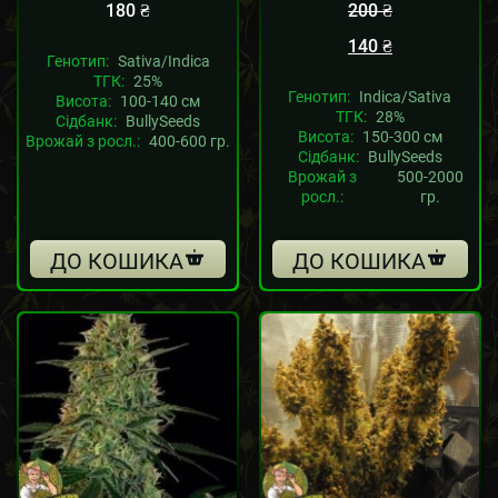
180
₴
200
₴
140
₴
Генотип:
Sativa/Indica
ТГК:
25%
Генотип:
Indica/Sativa
Висота:
100-140 см
ТГК:
28%
Сідбанк:
BullySeeds
Висота:
150-300 см
Врожай з росл.:
400-600 гр.
Сідбанк:
BullySeeds
Врожай з
500-2000
росл.:
гр.
ДО КОШИКА
ДО КОШИКА