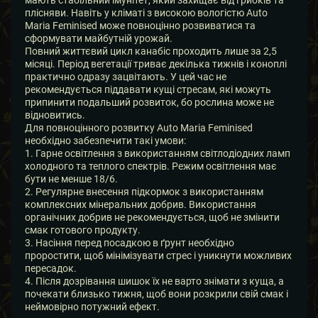
плісняви. Навіть у кліматі з високою вологістю Auto
Maria Feminised може повноцінно розвиватися та
сформувати майбутній урожай.
Повний життєвий цикл канабіс проходить лише за 2,5
місяці. Період вегетації триває декілька тижнів і коноплі
практично одразу зацвітають. У цей час не
рекомендується піддавати кущі стресам, які можуть
припинити подальший розвиток, бо рослина може не
відновитись.
Для повноцінного розвитку Auto Maria Feminised
необхідно забезпечити такі умови:
1. Гарне освітлення з використанням світлодіодних ламп
холодного та теплого спектрів. Режим освітлення має
бути не менше 18/6.
2. Регулярне внесення підкормок з використанням
комплексних мінеральних добрив. Використання
органічних добрив не рекомендується, щоб не змінити
смак готового продукту.
3. Насіння перед посадкою в ґрунт необхідно
проростити, щоб мінімізувати стрес і уникнути можливих
пересадок.
4. Після дозрівання шишок їх не варто знімати з куща, а
почекати близько тижня, щоб вони розкрили свій смак і
неймовірно потужний ефект.