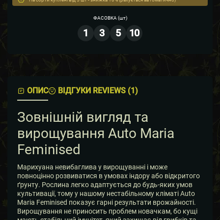
ФАСОВКА
(шт)
1
3
5
10
ОПИС
ВІДГУКИ REVIEWS (1)
Зовнішній вигляд та
вирощування Auto Maria
Feminised
Марихуана невибаглива у вирощуванні і може
повноцінно розвиватися в умовах індору або відкритого
ґрунту. Рослина легко адаптується до будь-яких умов
культивації, тому у нашому нестабільному кліматі Auto
Maria Feminised показує гарні результати врожайності.
Вирощування не приносить проблем новачкам, бо кущі
мають стабільний імунітет, який захищає від грибків та