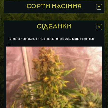
СОРТИ НАСІННЯ
СIДБАНКИ
Головна
/
LunaSeeds
/ Насіння конопель Auto Maria Feminised
Sale!