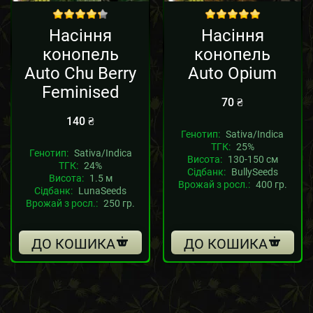
out of 5
out of 5
Насіння
Насіння
конопель
конопель
Auto Chu Berry
Auto Opium
Feminised
70
₴
140
₴
Генотип:
Sativa/Indica
ТГК:
25%
Генотип:
Sativa/Indica
Висота:
130-150 см
ТГК:
24%
Сідбанк:
BullySeeds
Висота:
1.5 м
Врожай з росл.:
400 гр.
Сідбанк:
LunaSeeds
Врожай з росл.:
250 гр.
ДО КОШИКА
ДО КОШИКА