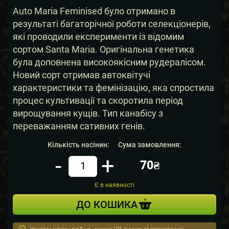
Auto Maria Feminised було отримано в
результаті багаторічної роботи селекціонерів,
які проводили експерименти із відомим
сортом Santa Maria. Оригінальна генетика
була доповнена високоякісним рудералісом.
Новий сорт отримав автоквітучі
характеристики та фемінізацію, яка спростила
процес культивації та скоротила період
вирощування кущів. Тип канабісу з
переважанням сативних генів.
Кількість насінин:
Сума замовлення:
-
+
70₴
Кiлькiсть
Є в наявності
ДО КОШИКА
На сорти куплені від 5 шт - знижка 10% (рахується автоматично)