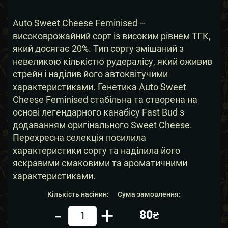
Auto Sweet Cheese Feminised –
високоврожайний сорт із високим рівнем ТГК,
який досягає 20%. Тип сорту змішаний з
невеликою кількістю рудералісу, який оживив
стрейн і наділив його автоквітучими
характеристиками. Генетика Auto Sweet
Cheese Feminised стабільна та створена на
основі легендарного канабісу Fast Bud з
додаванням оригінального Sweet Cheese.
Перехресна селекція посилила
характеристики сорту та наділила його
яскравими смаковими та ароматичними
характеристиками.
Кількість насінин:
Сума замовлення:
-
+
80₴
Кiлькiсть