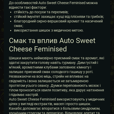
До особливостей Auto Sweet Cheese Feminised можна
віднести такі фактори:
стійкість до посухи та переливів;
стійкий імунітет захищає кущі від плісняви та грибків;
благородний сирно-вершковий аромат та насичений
смак;
використання шишок з медичною метою.
Смак та вплив Auto Sweet
Cheese Feminised
Шишки мають неймовірно приємний смак та аромат, які
здатні закрутити голову навіть гурману. Дим густий і
м’який, ароматними клубами заповнює кімнату і
залишає приємний смак солодкого гашишу у роті.
Незважаючи на всю міць, стрейн не впливає на
свідомість і вона залишається не затьмареною
протягом усього сеансу. Думки переповнюють мозок і
тілом проноситься хвиля позитиву, яка дарує натхнення
і піднімає настрій.
Auto Sweet Cheese Feminised використовують у медичних
цілях у вигляді екстрактів, масел і просто шишок.
Канабіс допомагає впоратися з больовим синдромом,
хронічним стресом та депресією. Відновлює апетит та