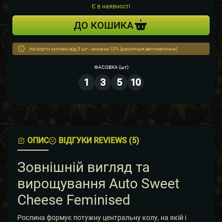
Є в наявності
ДО КОШИКА
На сорти куплені від 5 шт - знижка 10% (рахується автоматично)
ФАСОВКА
(шт)
1
3
5
10
ОПИС
ВІДГУКИ REVIEWS (5)
Зовнішній вигляд та
вирощування Auto Sweet
Cheese Feminised
Рослина формує потужну центральну колу, на якій і