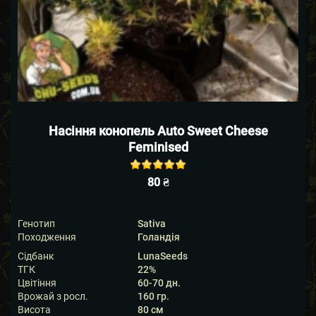
Насіння конопель Auto Sweet Cheese
Feminised
Rated
out of
80
₴
5 based on
5
customer
ratings
Генотип
Sativa
Походження
Голандія
Сідбанк
LunaSeeds
ТГК
22%
Цвітіння
60-70 дн.
Врожай з росл.
160 гр.
Висота
80 см