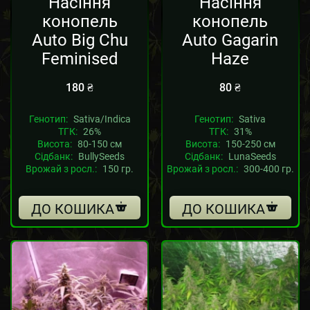
Насіння
Насіння
конопель
конопель
Auto Big Chu
Auto Gagarin
Feminised
Haze
180
₴
80
₴
Генотип:
Sativa/Indica
Генотип:
Sativa
ТГК:
26%
ТГК:
31%
Висота:
80-150 см
Висота:
150-250 см
Сідбанк:
BullySeeds
Сідбанк:
LunaSeeds
Врожай з росл.:
150 гр.
Врожай з росл.:
300-400 гр.
ДО КОШИКА
ДО КОШИКА