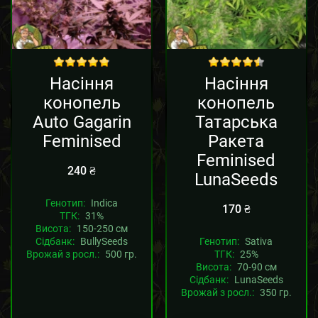
out of 5
out of 5
Насіння
Насіння
конопель
конопель
Auto Gagarin
Татарська
Feminised
Ракета
Feminised
240
₴
LunaSeeds
Генотип:
Indica
170
₴
ТГК:
31%
Висота:
150-250 см
Сідбанк:
BullySeeds
Генотип:
Sativa
Врожай з росл.:
500 гр.
ТГК:
25%
Висота:
70-90 см
Сідбанк:
LunaSeeds
Врожай з росл.:
350 гр.