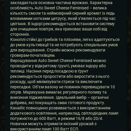
закладається основна частина врожаю. Характерна
особливість Auto Sweet Cheese Feminised – велика
кількість смоли та неймовірний сирний аромат із ледь
вловимими нотками цитрусу, який з’являється під час
цвітіння. В індорі рекомендується встановити систему
для очищення повітря, яка приховає ваше хобі від
сторонніх.
Коноплі стійкі до грибків та плісняви, легко адаптуються
до умов культивації та не потребують спеціальних умов
для вирощування. Стрейн можна рекомендувати
гроверам-початківцям.
Вирощування Auto Sweet Cheese Feminised можно
проводити у відкритому грунті, умовах індору або
теплиці. Насіння перед посадкою в ґрунт
рекомендується проростити або виростити з нього
розсаду, щоб мінімізувати стреси та виключити
пересадки. Об’єм вазону не повинен перевищувати 10
літрів. Марихуана вимагає регулярного поливу та
внесення підживлення. Ідеальний вибір – органічні
добрива, які покращать смак готового продукту.
Канабіс повноцінно розвивається з використанням
додаткового освітлення, наприклад, світлодіодних ламп
потужністю до 600 Ватт, в режимі 16/8 або 20/4.
Новачки можуть отримати якісний урожай з
використанням ламп 100 Ватт ЕСЛ.