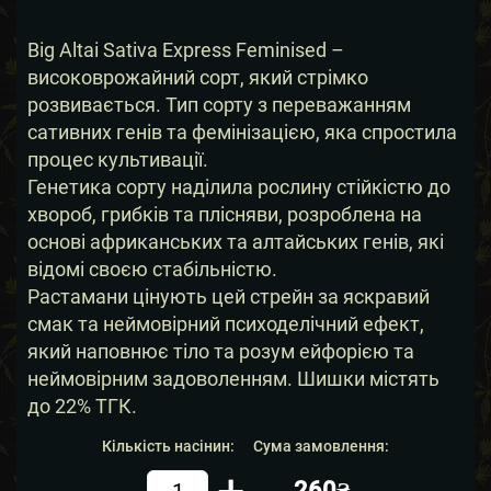
Big Altai Sativa Express Feminised –
високоврожайний сорт, який стрімко
розвивається. Тип сорту з переважанням
сативних генів та фемінізацією, яка спростила
процес культивації.
Генетика сорту наділила рослину стійкістю до
хвороб, грибків та плісняви, розроблена на
основі африканських та алтайських генів, які
відомі своєю стабільністю.
Растамани цінують цей стрейн за яскравий
смак та неймовірний психоделічний ефект,
який наповнює тіло та розум ейфорією та
неймовірним задоволенням. Шишки містять
до 22% ТГК.
Кількість насінин:
Сума замовлення:
260₴