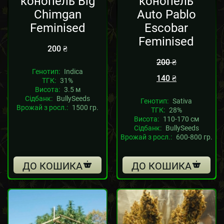
конопель Big
конопель
Chimgan
Auto Pablo
Feminised
Escobar
Feminised
200
₴
200
₴
Генотип:
Indica
140
₴
ТГК:
31%
Висота:
3.5 м
Сідбанк:
BullySeeds
Генотип:
Sativa
Врожай з росл.:
1500 гр.
ТГК:
28%
Висота:
110-170 см
Сідбанк:
BullySeeds
Врожай з росл.:
600-800 гр.
ДО КОШИКА
ДО КОШИКА