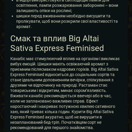
освітлення, лампи розжарювання заборонені – вони
залишають опіки на рослині;
шишки перед вживанням необхідно висушити та
пролікувати, щоб вони розкрили свої властивості та
аромат.
Смак та вплив Big Altai
Sativa Express Feminised
Канабіс має стимулюючий вплив на організм і викликає
вибух емоцій. Шишки мають освіжаючий аромат з
приємним післясмаком кедрових горіхів. Big Altai Sativa
Express Feminised відноситься до соціальних сортів та
стане ідеальним доповненням вечірки, спілкування з
друзями чи відпочинку на природі. Растаман стає
товариським і відкритим, минає сором’язливість.
Вживати канабіс рекомендується ввечері або в час,
коли не заплановано важливих справ. Ефект
наростаючий і накриває потужною хвилею сативного
хаю, який триває кілька годин. Курити Big Altai Sativa
Express Feminised акуратно, щоб не вирушити в
незапланований бед-тріп. Початківцям сорт не
рекомендований для першого знайомства.