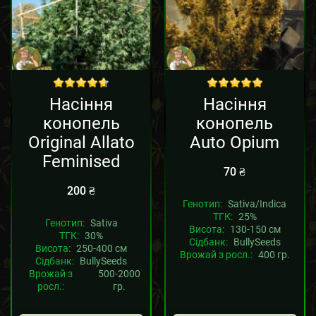
out of 5
out of 5
Насіння
Насіння
конопель
конопель
Original Allato
Auto Opium
Feminised
70
₴
200
₴
Генотип:
Sativa/Indica
ТГК:
25%
Генотип:
Sativa
Висота:
130-150 см
ТГК:
30%
Сідбанк:
BullySeeds
Висота:
250-400 см
Врожай з росл.:
400 гр.
Сідбанк:
BullySeeds
Врожай з
500-2000
росл.:
гр.