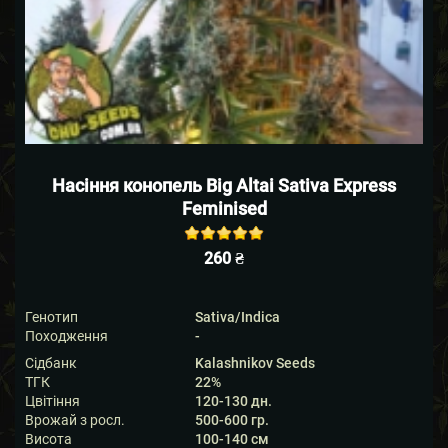
Насіння конопель Big Altai Sativa Express
Feminised
Rated
out of
260
₴
5 based on
5
customer
ratings
Генотип
Sativa/Indica
Походження
-
Сідбанк
Kalashnikov Seeds
ТГК
22%
Цвітіння
120-130 дн.
Врожай з росл.
500-600 гр.
Висота
100-140 см