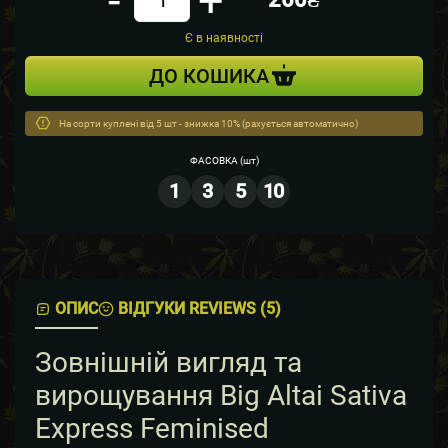
-
+
Кiлькiсть
Є в наявності
ДО КОШИКА
На сорти куплені від 5 шт - знижка 10% (рахується автоматично)
ФАСОВКА
(шт)
1
3
5
10
ОПИС
ВІДГУКИ REVIEWS (5)
Зовнішній вигляд та
вирощування Big Altai Sativa
Express Feminised