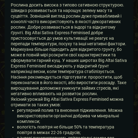
Рослина досить висока з типово сативною структурою.
Швидко розвивається та нарощує зелену масу та
суцвіття. Зовнішній вигляд рослин дуже привабливий і
коноплі часто використовують в якості декоративних
рослин. Добре розвивається в індорі та відкритому
ґрунті. Big Altai Sativa Express Feminised добре
пристосовується до умов культивації: не реагує на
перепади температури, посуху та інші негативні фактори.
Марихуана більше підходить для відкритого грунту, бо
може в повній мірі розкрити свої характеристики та
сформувати гарний кущ. У наших широтах Big Altai Sativa
Express Feminised висаджують у відкритий ґрунт
наприкінці весни, коли температура стабілізується.
Насіння рекомендується підготувати: проростити, щоб
переконатися в його якості, або виростити розсаду. Таке
вирощування допоможе уникнути зайвих стресів, які
негативно впливають на розвиток рослин.
Якісний урожай Big Altai Sativa Express Feminised можна
отримати за таких умов:
регулярний полив та внесення підживлення. Можна
використовувати органічні добрива чи мінеральні
комплекси;
вологість повітря не більше 50% та температура
повітря в межах 22-26 градусів;
в індорі використовують світлодіодні лампи для