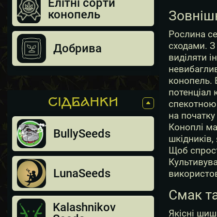
Елітні сорти
конопель
Зовнішн
Рослина се
сходами. З
Добрива
виділяти і
невибаглив
конопель. 
потенціал 
СIДБАНКИ
спекотною 
на початку 
Коноплі ма
BullySeeds
шкідників,
Щоб спрост
Культивува
LunaSeeds
використов
Смак та
Kalashnikov
Якісні шиш