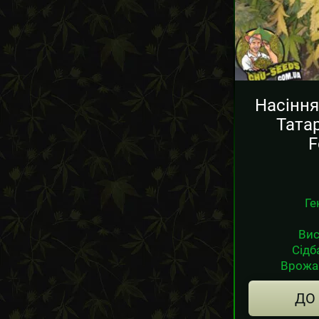
Насіння
Тата
F
Ге
Вис
Сідб
Врожай
ДО