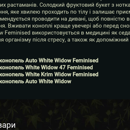
них растаманів. Солодкий фруктовий букет з нотк
ня, яке хвилею проходить по тілу і залишає приєм
мендується проводити на дивані, щоб повністю в
я. Вживати коноплі краще увечері або перед сно
w Feminised використовується в медицині як седа
я організму після стресу, а також як допоміжний 
конопель Auto White Widow Feminised
конопель White Widow 47 Feminised
конопель White Krim Widow Feminised
конопель Auto White Widow
вари