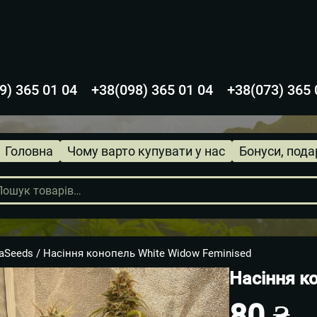
9) 365 01 04
+38(098) 365 01 04
+38(073) 365 
Головна
Чому варто купувати у нас
Бонуси, пода
aSeeds
/ Насіння конопель White Widow Feminised
Насіння к
80
₴