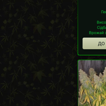
Ге
Висо
Сідб
Врожай з
ДО