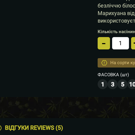
безліччю біло
Марихуана від
використовуєт
Кількість насінин
-
Кiлькiс
На сорти ку
ФАСОВКА
(шт)
1
3
5
1
ВІДГУКИ REVIEWS (5)