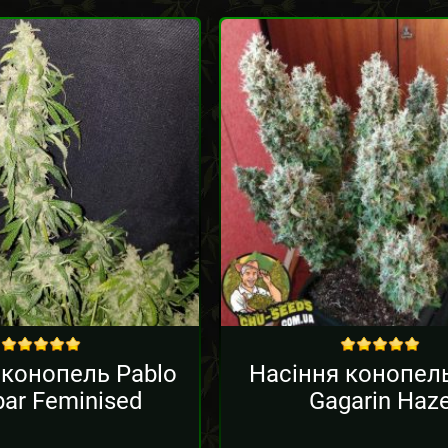
out of 5
out of 5
 конопель Pablo
Насіння конопел
ar Feminised
Gagarin Haz