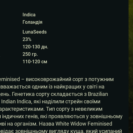
Rated
out of
5 based on
5
customer
ratings
Indica
Голандія
LunaSeeds
23%
120-130 дн.
250 гр.
.
110-120 см
eminised – високоврожайний сорт з потужним
вважається одним із найкращих у світі на
ень. Генетика сорту складається з Brazilian
 Indian Indica, які наділили стрейн своїми
рактеристиками. Тип сорту з невеликим
індичних генів, які проявляються у зовнішньому
иві на організм. Назва White Widow Feminised
овідає зовнішньому вигляду куща, який усипаний