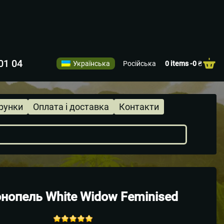
01 04
Українська
Російська
0 items -
0
₴
рунки
Оплата і доставка
Контакти
онопель White Widow Feminised