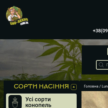
+38(09
Пошук
товарів
СОРТИ НАСІННЯ
Головна
/
Lun
Усі сорти
конопель