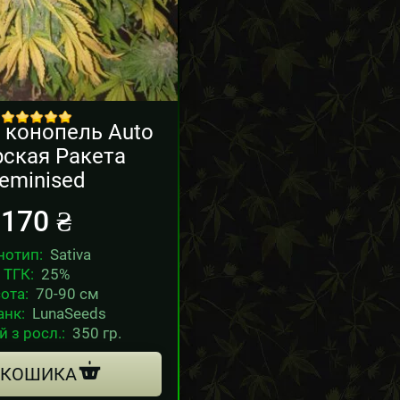
 конопель Auto
out of 5
рская Ракета
eminised
170
₴
нотип:
Sativa
ТГК:
25%
ота:
70-90 см
анк:
LunaSeeds
 з росл.:
350 гр.
 КОШИКА