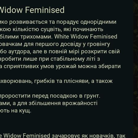
Widow Feminised
імко розвивається та порадує однорідними
кою кількістю суцвіть, які починають
 білими трихомами. White Widow Feminised
вачкам для першого досвіду у гровінгу
 аутдора, але в повній мірі розкрити свій
зробити лише при стабільному літі з
 За сприятливих умов урожай можна збирати
ахворювань, грибків та плісняви, а також
проростити перед посадкою в грунт.
ами, а для збільшення врожайності
ють на кущ.
e Widow Feminised зачаровує як новачків, так