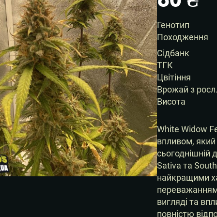
Генотип
Походження
Сідбанк
ТГК
Цвітіння
Врожай з росл
Висота
White Widow F
впливом, який 
сьогоднішній д
Sativa та South
найкращими ха
переважанням 
вигляді та впл
повністю відп