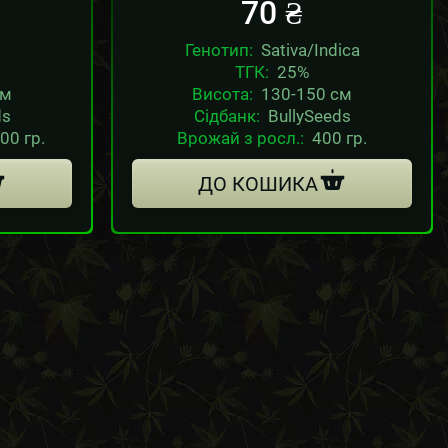
70
₴
Генотип:
Sativa/Indica
ТГК:
25%
см
Висота:
130-150 см
ds
Сідбанк:
BullySeeds
00 гр.
Врожай з росл.:
400 гр.
ДО КОШИКА