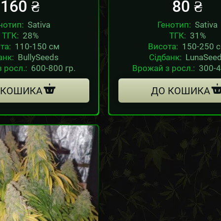
160
₴
80
₴
нотип:
Sativa
Генотип:
Sativa
ТГК:
28%
ТГК:
31%
та:
110-150 см
Висота:
150-250 
анк:
BullySeeds
Сідбанк:
LunaSee
 росл.:
600-800 гр.
Врожай з росл.:
300-4
 КОШИКА
ДО КОШИКА