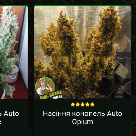
out of 5
ь Auto
Насіння конопель Auto
e
Opium