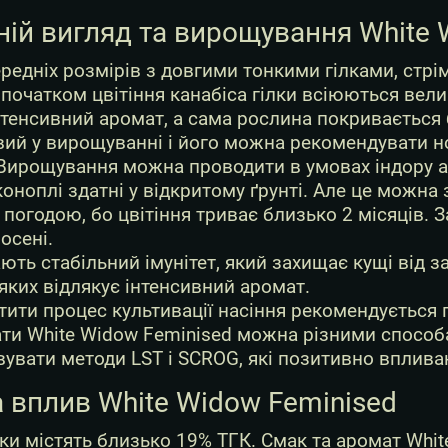
ій вигляд та вирощування White 
редніх розмірів з довгими тонкими гілками, стр
 початком цвітіння канабіса гілки всіюються вели
нтенсивний аромат, а сама рослина покривається
ий у вирощуванні і його можна рекомендувати но
Вирощування можна проводити в умовах індору або
коноплі здатні у відкритому ґрунті. Але це можна 
погодою, бо цвітіння триває близько 2 місяців.
осені.
ють стабільний імунітет, який захищає кущі від з
 яких відлякує інтенсивний аромат.
ити процес культивації насіння рекомендується 
ти White Widow Feminised можна різними способ
увати методи LST і SCROG, які позитивно вплива
 вплив White Widow Feminised
ки містять близько 19% ТГК. Смак та аромат Whit