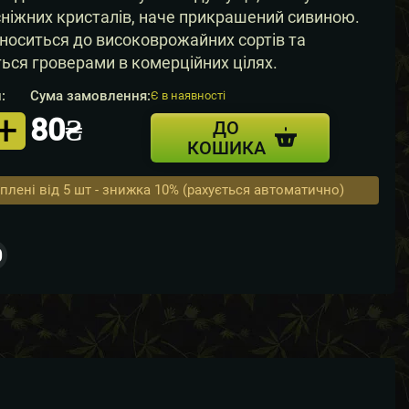
сніжних кристалів, наче прикрашений сивиною.
носиться до високоврожайних сортів та
ься гроверами в комерційних цілях.
:
Сума замовлення:
Є в наявності
+
80₴
ДО
ть
КОШИКА
плені від 5 шт - знижка 10% (рахується автоматично)
0