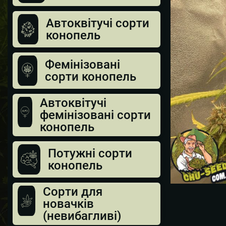
Автоквітучі сорти
конопель
Фемінізовані
сорти конопель
Автоквітучі
фемінізовані сорти
конопель
Потужні сорти
конопель
Сорти для
новачків
(невибагливі)