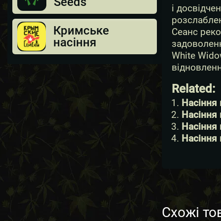
Seeds
і досвідче
розслаблен
Кримське
Сеанс реко
насіння
задоволенн
White Wido
відновленн
Related:
Насіння 
Насіння 
Насіння 
Насіння 
Схожі то