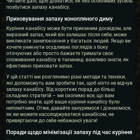
Читайте далі, щоб дізнатися, як без особливих зусиль
позбутися запаху канабісу.
Приховування запаху конопляного диму
Куріння канабісу може бути приємним досвідом, але
виразний запах, який він залишає після себе, може
викликати занепокоєння у багатьох людей. Якщо ви
хочете уникнути осудливих поглядів з боку
оточуючих або просто бажаєте тримати своє
споживання канабісу в таємниці, важливо знати, як
ефективно приховати запах.
У цій статті ми розглянемо різні методи та техніки,
які допоможуть вам зробити так, щоб ніхто не відчув
запаху канабісу. Від коротких порад до більш
складних стратегій – ми охопимо все, що вам
потрібно знати, щоб ваше куріння канабісу було
непомітним. Отже, давайте зануримося і дізнаємося,
як ви можете насолоджуватися канабісом, не
привертаючи до себе небажаної уваги!
Поради щодо мінімізації запаху під час куріння