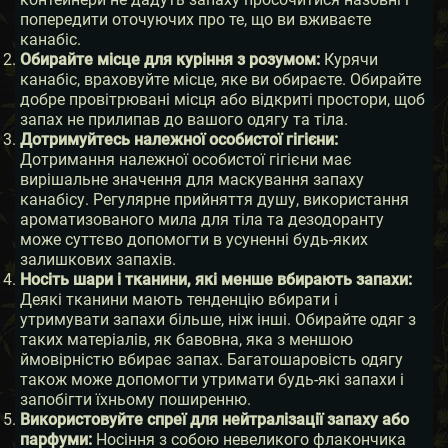
попередити оточуючих про те, що ви вживаєте
канабіс.
Обирайте місце для куріння з розумом:
Курячи
канабіс, враховуйте місце, яке ви обираєте. Обирайте
добре провітрювані місця або відкриті простори, щоб
запах не прилипав до вашого одягу та тіла.
Дотримуйтесь належної особистої гігієни:
Дотримання належної особистої гігієни має
вирішальне значення для маскування запаху
канабісу. Регулярне прийняття душу, використання
ароматизованого мила для тіла та дезодоранту
може суттєво допомогти в усуненні будь-яких
залишкових запахів.
Носіть шари і тканини, які менше вбирають запахи:
Деякі тканини мають тенденцію вбирати і
утримувати запахи більше, ніж інші. Обирайте одяг з
таких матеріалів, як бавовна, яка з меншою
ймовірністю вбирає запах. Багатошаровість одягу
також може допомогти утримати будь-які запахи і
запобігти їхньому поширенню.
Використовуйте спреї для нейтралізації запаху або
парфуми:
Носіння з собою невеликого флакончика