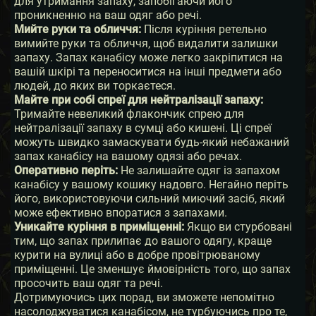
для утримання запаху, запобігаючи його
проникненню на ваш одяг або речі.
Мийте руки та обличчя:
Після куріння ретельно
вимийте руки та обличчя, щоб видалити залишки
запаху. Запах канабісу може легко закріпитися на
вашій шкірі та переноситися на інші предмети або
людей, до яких ви торкаєтеся.
Майте при собі спреї для нейтралізації запаху:
Тримайте невеликий флакончик спрею для
нейтралізації запаху в сумці або кишені. Ці спреї
можуть швидко замаскувати будь-який небажаний
запах канабісу на вашому одязі або речах.
Оперативно періть:
Не залишайте одяг із запахом
канабісу у вашому кошику надовго. Негайно періть
його, використовуючи сильний миючий засіб, який
може ефективно впоратися з запахами.
Уникайте куріння в приміщенні:
Якщо ви стурбовані
тим, що запах прилипає до вашого одягу, краще
курити на вулиці або в добре провітрюваному
приміщенні. Це зменшує ймовірність того, що запах
просочить ваш одяг та речі.
Дотримуючись цих порад, ви зможете непомітно
насолоджуватися канабісом, не турбуючись про те,