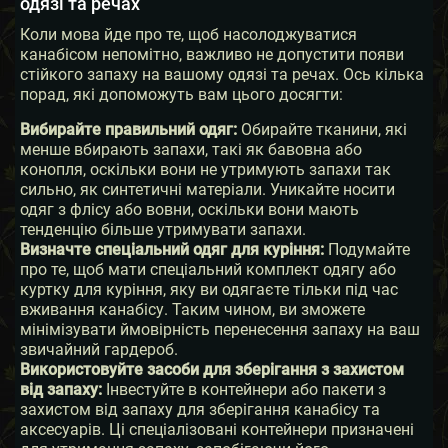
одязі та речах
Коли мова йде про те, щоб насолоджуватися
канабісом непомітно, важливо не допустити появи
стійкого запаху на вашому одязі та речах. Ось кілька
порад, які допоможуть вам цього досягти:
Вибирайте правильний одяг:
Обирайте тканини, які
менше вбирають запахи, такі як бавовна або
конопля, оскільки вони не утримують запахи так
сильно, як синтетичні матеріали. Уникайте носити
одяг з флісу або вовни, оскільки вони мають
тенденцію більше утримувати запахи.
Визначте спеціальний одяг для куріння:
Подумайте
про те, щоб мати спеціальний комплект одягу або
куртку для куріння, яку ви одягаєте тільки під час
вживання канабісу. Таким чином, ви зможете
мінімізувати ймовірність перенесення запаху на ваш
звичайний гардероб.
Використовуйте засоби для зберігання з захистом
від запаху:
Інвестуйте в контейнери або пакети з
захистом від запаху для зберігання канабісу та
аксесуарів. Ці спеціалізовані контейнери призначені