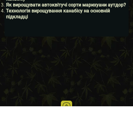
Як вирощувати автоквітучі сорти марихуани аутдор?
Технологія вирощування канабісу на основній
підкладці
Блог про вирощування канабісу