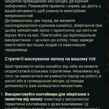
закритих приміщеннях або місцях, де куріння
заборонено. Поважайте правила і норми, що діють у
вашій місцевості, щоб уникнути непотрібних
неприємностей.
Дотримуючись цих порад, ви зможете
насолоджуватися курінням канабісу, зберігаючи при
цьому непомітний запах і гарантуючи, що ніхто не
відчує його на вас. Пам’ятайте, що відповідальне
використання – це ключ до успіху, тому завжди
пам’ятайте про інших людей та навколишнє
середовище.
Стратегії маскування запаху на вашому тілі
Щоб приховати запах канабісу від себе, ви можете
скористатися кількома стратегіями. Незалежно від
того, чи намагаєтеся ви уникнути підозр на роботі, в
школі або в громадських місцях, ці поради
допоможуть вам залишатися непомітним:
Використовуйте контейнери для зберігання з
захистом від запаху:
Інвестиції у високоякісні
герметичні контейнери є дуже важливими. Ці
контейнери не дадуть запаху просочитися назовні і