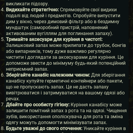
викликати підозру.
Видихайте стратегічно:
Спрямовуйте свої видихи
подалі від людей і предметів. Спробуйте випустити
дим у вікно, через димовий фільтр або в бездимну
мундштук (саморобний пристрій, наповнений
активованим вугіллям для поглинання запаху).
Тримайте аксесуари для куріння в чистоті:
Залишковий запах може прилипати до трубок, бонгів
або випарників, тому дуже важливо регулярно
чистити і доглядати за аксесуарами для куріння. Це
допоможе звести до мінімуму будь-який потенційний
неприємний запах.
Зберігайте канабіс належним чином:
Для зберігання
канабісу купуйте герметичні контейнери або пакети,
що не пропускають запах. Це не дасть запаху
вивітрюватися і затримуватися на вашому одязі або
речах.
Дбайте про особисту гігієну:
Куріння канабісу може
залишити помітний запах з рота та на одязі. Чищення
зубів, використання ополіскувача для рота та зміна
одягу можуть допомогти мінімізувати запах.
Будьте уважні до свого оточення:
Уникайте куріння в