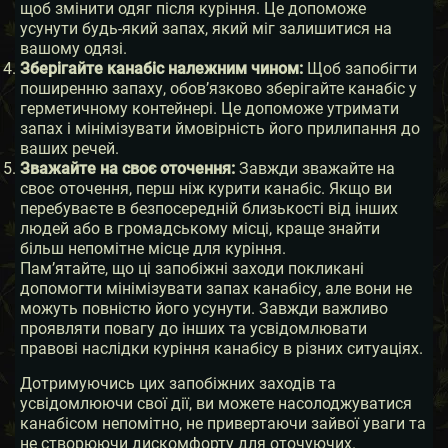
щоб змінити одяг після куріння. Це допоможе
усунути будь-який запах, який міг залишитися на
вашому одязі.
Зберігайте канабіс належним чином:
Щоб запобігти
поширенню запаху, обов’язково зберігайте канабіс у
герметичному контейнері. Це допоможе утримати
запах і мінімізувати ймовірність його прилипання до
ваших речей.
Зважайте на своє оточення:
Завжди зважайте на
своє оточення, перш ніж курити канабіс. Якщо ви
перебуваєте в безпосередній близькості від інших
людей або в громадському місці, краще знайти
більш непомітне місце для куріння.
Пам’ятайте, що ці запобіжні заходи покликані
допомогти мінімізувати запах канабісу, але вони не
можуть повністю його усунути. Завжди важливо
проявляти повагу до інших та усвідомлювати
правові наслідки куріння канабісу в різних ситуаціях.
Дотримуючись цих запобіжних заходів та
усвідомлюючи свої дії, ви можете насолоджуватися
канабісом непомітно, не привертаючи зайвої уваги та
не створюючи дискомфорту для оточуючих.