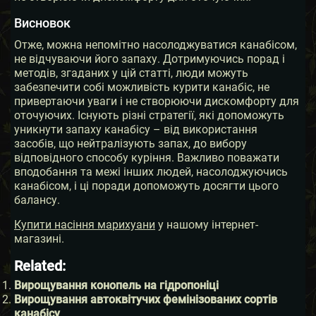
Висновок
Отже, можна непомітно насолоджуватися канабісом,
не відчуваючи його запаху. Дотримуючись порад і
методів, згаданих у цій статті, люди можуть
забезпечити собі можливість курити канабіс, не
привертаючи уваги і не створюючи дискомфорту для
оточуючих. Існують різні стратегії, які допоможуть
уникнути запаху канабісу – від використання
засобів, що нейтралізують запах, до вибору
відповідного способу куріння. Важливо поважати
вподобання та межі інших людей, насолоджуючись
канабісом, і ці поради допоможуть досягти цього
балансу.
Купити насіння марихуани
у нашому інтернет-
магазині.
Related:
Вирощування конопель на гідропоніці
Вирощування автоквітучих фемінізованих сортів
канабісу