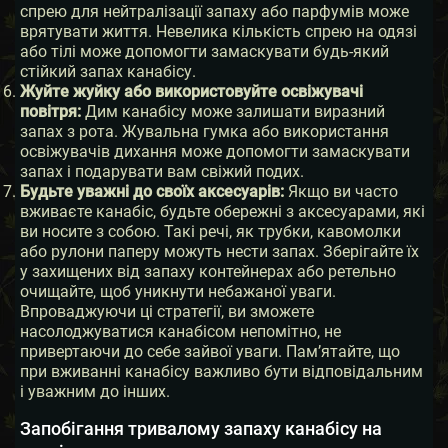
спрею для нейтралізації запаху або парфумів може
врятувати життя. Невелика кількість спрею на одязі
або тілі може допомогти замаскувати будь-який
стійкий запах канабісу.
Жуйте жуйку або використовуйте освіжувачі
повітря:
Дим канабісу може залишати виразний
запах з рота. Жувальна гумка або використання
освіжувачів дихання може допомогти замаскувати
запах і подарувати вам свіжий подих.
Будьте уважні до своїх аксесуарів:
Якщо ви часто
вживаєте канабіс, будьте обережні з аксесуарами, які
ви носите з собою. Такі речі, як трубки, кавомолки
або рулони паперу можуть нести запах. Зберігайте їх
у захищених від запаху контейнерах або ретельно
очищайте, щоб уникнути небажаної уваги.
Впроваджуючи ці стратегії, ви зможете
насолоджуватися канабісом непомітно, не
привертаючи до себе зайвої уваги. Пам’ятайте, що
при вживанні канабісу важливо бути відповідальним
і уважним до інших.
Запобігання тривалому запаху канабісу на