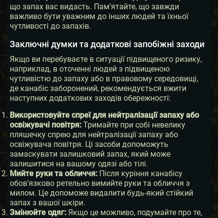
що запах вас видасть. Пам’ятайте, що завжди
важливо бути уважним до інших людей та їхньої
чутливості до запахів.
Заключні думки та додаткові запобіжні заходи
Якщо ви перебуваєте в ситуації підвищеного ризику,
наприклад, в оточенні людей з підвищеною
чутливістю до запаху або в правовому середовищі,
де канабіс заборонений, рекомендується вжити
наступних додаткових заходів обережності:
Використовуйте спреї для нейтралізації запаху або
освіжувачі повітря:
Тримайте при собі невелику
пляшечку спрею для нейтралізації запаху або
освіжувача повітря. Ці засоби допоможуть
замаскувати залишковий запах, який може
залишитися на вашому одязі або тілі.
Мийте руки та обличчя:
Після куріння канабісу
обов’язково ретельно вимийте руки та обличчя з
милом. Це допоможе видалити будь-який стійкий
запах з вашої шкіри.
Змінюйте одяг:
Якщо це можливо, подумайте про те,