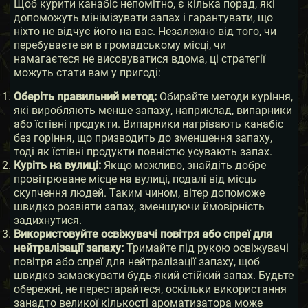
Щоб курити канабіс непомітно, є кілька порад, які
допоможуть мінімізувати запах і гарантувати, що
ніхто не відчує його на вас. Незалежно від того, чи
перебуваєте ви в громадському місці, чи
намагаєтеся не висовуватися вдома, ці стратегії
можуть стати вам у пригоді:
Оберіть правильний метод:
Обирайте методи куріння,
які виробляють менше запаху, наприклад, випарники
або їстівні продукти. Випарники нагрівають канабіс
без горіння, що призводить до зменшення запаху,
тоді як їстівні продукти повністю усувають запах.
Куріть на вулиці:
Якщо можливо, знайдіть добре
провітрюване місце на вулиці, подалі від місць
скупчення людей. Таким чином, вітер допоможе
швидко розвіяти запах, зменшуючи ймовірність
задихнутися.
Використовуйте освіжувачі повітря або спреї для
нейтралізації запаху:
Тримайте під рукою освіжувачі
повітря або спреї для нейтралізації запаху, щоб
швидко замаскувати будь-який стійкий запах. Будьте
обережні, не перестарайтеся, оскільки використання
занадто великої кількості ароматизатора може