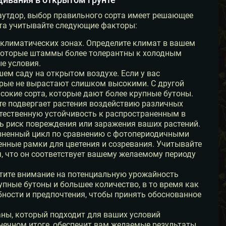
аутдор, выбор правильного сорта имеет решающее
рта учитывайте следующие факторы:
 климатических зонах. Определите климат в вашем
Некоторые штаммы более толерантны к холодным
е условия.
ем саду на открытом воздухе. Если у вас
орые не вырастают слишком высокими. С другой
ысокие сорта, которые дают более крупные бутоны.
те подвергает растения воздействию различных
стественную устойчивость к распространенным в
ь риск повреждения или заражения ваших растений.
зненный цикл по сравнению с фотопериодичными
ные рамки для цветения и созревания. Учитывайте
я, что он соответствует вашему желаемому периоду
тите внимание на потенциальную урожайность
пные бутоны и большее количество, в то время как
ности и предпочтения, чтобы принять обоснованное
ны, который подходит для ваших условий
нечном итоге, обеспечит вам желаемые результаты.