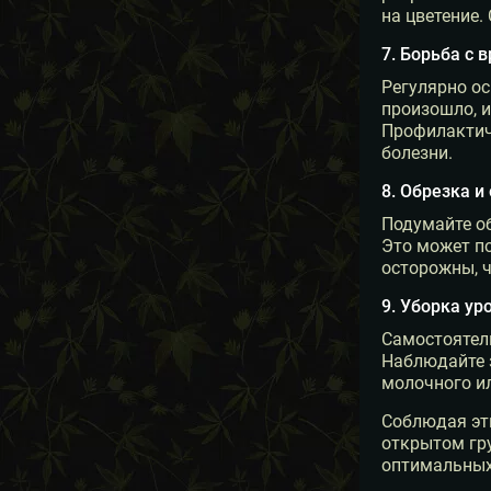
на цветение.
7. Борьба с 
Регулярно ос
произошло, и
Профилактич
болезни.
8. Обрезка и
Подумайте об
Это может по
осторожны, ч
9. Уборка ур
Самостоятел
Наблюдайте з
молочного ил
Соблюдая эт
открытом гру
оптимальных