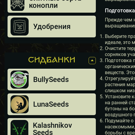
конопли
Подготовка
Прежде чем 
Удобрения
выращивания.
Выберите пра
идеале, это 
Очистите тер
сорняков уча
СИДБАНКИ
Подготовка 
органическим
веществ. Эт
BullySeeds
Отрегулируйт
растения мар
слишком низк
Установите к
на ранней с
LunaSeeds
бутоны на бо
воздушного 
Подумайте о 
Kalashnikov
насекомыми,
Seeds
борьбы с вре