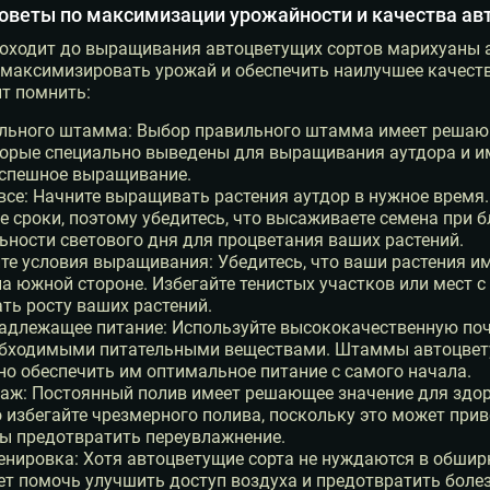
оветы по максимизации урожайности и качества а
оходит до выращивания автоцветущих сортов марихуаны а
максимизировать урожай и обеспечить наилучшее качество
т помнить:
льного штамма: Выбор правильного штамма имеет решающ
орые специально выведены для выращивания аутдора и им
успешное выращивание.
 все: Начните выращивать растения аутдор в нужное врем
 сроки, поэтому убедитесь, что высаживаете семена при 
ности светового дня для процветания ваших растений.
е условия выращивания: Убедитесь, что ваши растения им
а южной стороне. Избегайте тенистых участков или мест 
ть росту ваших растений.
адлежащее питание: Используйте высококачественную поч
обходимыми питательными веществами. Штаммы автоцвету
о обеспечить им оптимальное питание с самого начала.
аж: Постоянный полив имеет решающее значение для здоро
о избегайте чрезмерного полива, поскольку это может при
бы предотвратить переувлажнение.
енировка: Хотя автоцветущие сорта не нуждаются в обшир
т помочь улучшить доступ воздуха и предотвратить болез