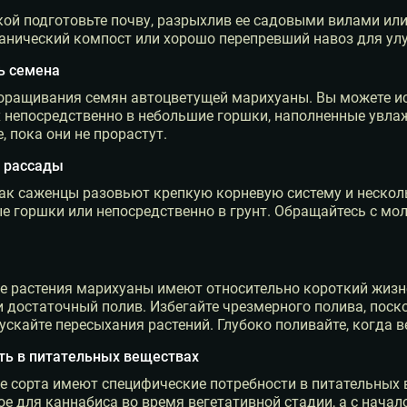
ой подготовьте почву, разрыхлив ее садовыми вилами или 
ганический компост или хорошо перепревший навоз для ул
ь семена
роращивания семян автоцветущей марихуаны. Вы можете и
 непосредственно в небольшие горшки, наполненные увлаж
, пока они не прорастут.
а рассады
как саженцы разовьют крепкую корневую систему и нескол
е горшки или непосредственно в грунт. Обращайтесь с мо
е растения марихуаны имеют относительно короткий жизне
 достаточный полив. Избегайте чрезмерного полива, поско
ускайте пересыхания растений. Глубоко поливайте, когда 
сть в питательных веществах
 сорта имеют специфические потребности в питательных 
е для каннабиса во время вегетативной стадии, а с нача