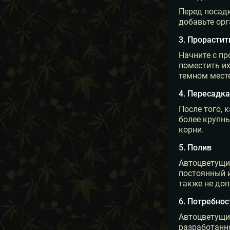
Перед посадк
добавьте ор
3. Прорастит
Начните с п
поместить их
темном месте
4. Пересадк
После того, 
более крупны
корни.
5. Полив
Автоцветущи
постоянный и
также не доп
6. Потребно
Автоцветущие
разработанно