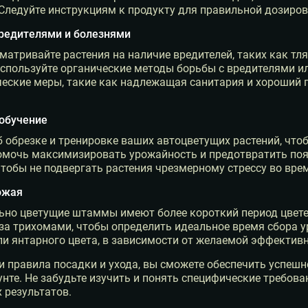
 Следуйте инструкциям к продукту для правильной дозиров
вредителями и болезнями
матривайте растения на наличие вредителей, таких как тл
спользуйте органические методы борьбы с вредителями и
еские меры, такие как надлежащая санитария и хороший п
 обучение
 обрезке и тренировке ваших автоцветущих растений, что
мочь максимизировать урожайность и предотвратить появ
тобы не подвергать растения чрезмерному стрессу во врем
ожая
ьно цветущие штаммы имеют более короткий период цвете
а трихомами, чтобы определить идеальное время сбора у
и янтарного цвета, в зависимости от желаемой эффективн
и правила посадки и ухода, вы сможете обеспечить успеш
нте. Не забудьте изучить и понять специфические требова
 результатов.