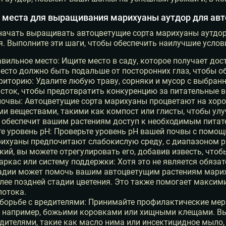
 места для выращивания марихуаны аутдор для ав
начать выращивать автоцветущие сорта марихуаны аутдор
 Выполните эти шаги, чтобы обеспечить наилучшие услов
вильное место: Ищите место в саду, которое получает дост
место должно быть подальше от посторонних глаз, чтобы о
риторию: Удалите любую траву, сорняки и мусор с выбран
сток, чтобы предотвратить конкуренцию за питательные в
почвы: Автоцветущие сорта марихуаны процветают на хоро
и веществами, такими как компост или глисты, чтобы улу
о обеспечит вашим растениям доступ к необходимым питат
е уровень рН: Проверьте уровень рН вашей почвы с помощ
ихуаны предпочитают слабокислую среду, с диапазоном рН
ий, вы можете отрегулировать его, добавив известь, чтобы
аркас или систему поддержки: Хотя это не является обяз
тадии может помочь вашим автоцветущим растениям мари
лее поздней стадии цветения. Это также помогает максим
потока.
борьбе с вредителями: Принимайте профилактические мер
 например, божьими коровками или хищными клещами. Вы
дителями, такие как масло нима или инсектицидное мыло,