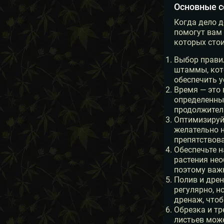
Основные с
Когда дело д
помогут вам 
которых стои
Выбор прави
штаммы, кот
обеспечить 
Время — это
определенные
продолжитель
Оптимизируйт
желательно н
препятствова
Обеспечьте н
растения не
поэтому важн
Полив и дрен
регулярно, н
дренаж, что
Обрезка и тр
листьев може