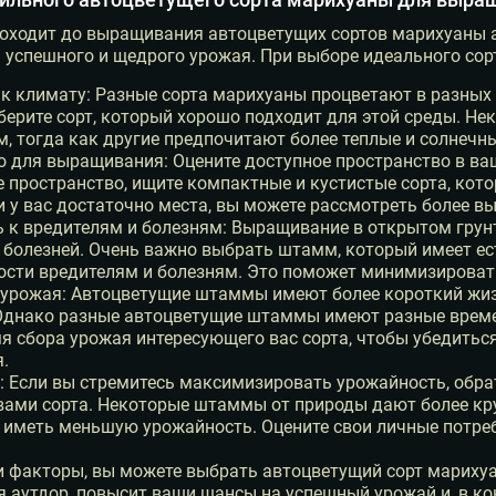
доходит до выращивания автоцветущих сортов марихуаны 
я успешного и щедрого урожая. При выборе идеального со
к климату: Разные сорта марихуаны процветают в разных
берите сорт, который хорошо подходит для этой среды. 
, тогда как другие предпочитают более теплые и солнечны
 для выращивания: Оцените доступное пространство в ваш
 пространство, ищите компактные и кустистые сорта, кот
и у вас достаточно места, вы можете рассмотреть более в
ь к вредителям и болезням: Выращивание в открытом грун
 болезней. Очень важно выбрать штамм, который имеет е
ости вредителям и болезням. Это поможет минимизироват
 урожая: Автоцветущие штаммы имеют более короткий жи
днако разные автоцветущие штаммы имеют разные времен
я сбора урожая интересующего вас сорта, чтобы убедитьс
.
: Если вы стремитесь максимизировать урожайность, обра
ами сорта. Некоторые штаммы от природы дают более кру
 иметь меньшую урожайность. Оцените свои личные потреб
и факторы, вы можете выбрать автоцветущий сорт марихуа
аутдор, повысит ваши шансы на успешный урожай и, в ко