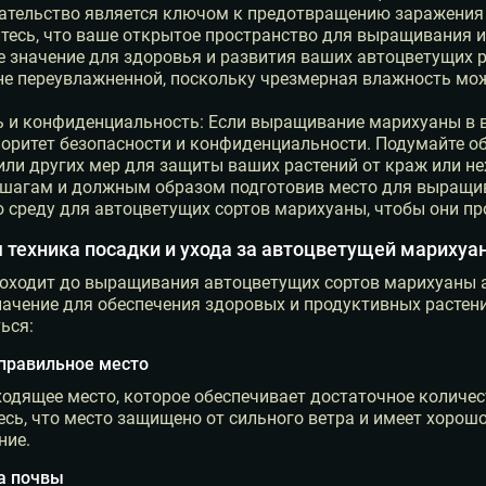
ательство является ключом к предотвращению заражения
тесь, что ваше открытое пространство для выращивания и
е значение для здоровья и развития ваших автоцветущих 
не переувлажненной, поскольку чрезмерная влажность мож
ь и конфиденциальность: Если выращивание марихуаны в в
оритет безопасности и конфиденциальности. Подумайте об
ли других мер для защиты ваших растений от краж или н
 шагам и должным образом подготовив место для выращив
 среду для автоцветущих сортов марихуаны, чтобы они пр
 техника посадки и ухода за автоцветущей марихуа
доходит до выращивания автоцветущих сортов марихуаны 
чение для обеспечения здоровых и продуктивных растени
ься:
 правильное место
одящее место, которое обеспечивает достаточное количест
есь, что место защищено от сильного ветра и имеет хоро
ние.
ка почвы