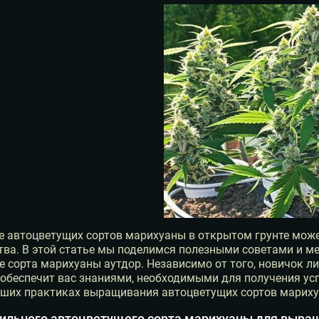
 автоцветущих сортов марихуаны в открытом грунте може
тва. В этой статье мы поделимся полезными советами и м
 сорта марихуаны аутдор. Независимо от того, новичок 
обеспечит вас знаниями, необходимыми для получения ус
чших практиках выращивания автоцветущих сортов мариху
ильного автоцветущего сорта марихуаны для выращ