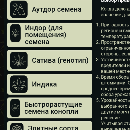
Аутдор семена
Когда дело 
значение дл
Пригодность 
Индор (для
регионе и вы
помещения)
температурам
семена
Пространство
ограниченное
стороны, есл
Сатива (генотип)
Устойчивост
вредителей и
вашей местн
Время сбора
Индика
штаммами. О
среднее врем
сбора урожая
Урожайность
Быстрорастущие
выбранного в
семена конопли
другие могут
решение.
Учитывая эт
Элитные сорта
выращивания 