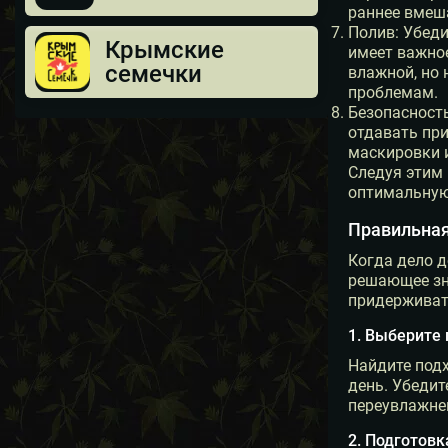
раннее вмеш
Полив: Убеди
Крымские
имеет важно
семечки
влажной, но 
проблемам.
Безопасност
отдавать при
маскировки и
Следуя этим
оптимальную
Правильная
Когда дело 
решающее зна
придерживат
1. Выберите
Найдите подх
день. Убедит
переувлажне
2. Подготов