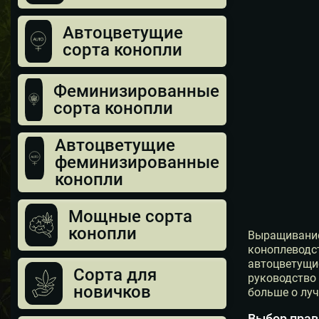
Автоцветущие
сорта конопли
Феминизированные
сорта конопли
Автоцветущие
феминизированные
конопли
Мощные сорта
конопли
Выращивание
коноплеводс
автоцветущие
Сорта для
руководство 
новичков
больше о лу
Выбор прав