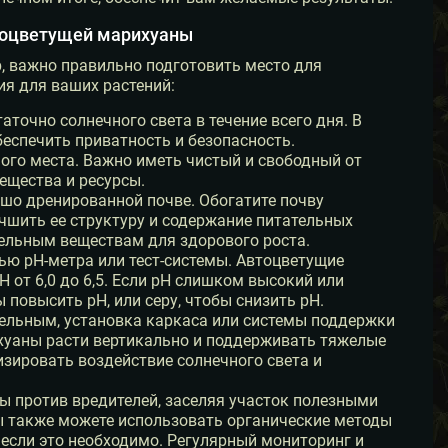
тоцветущей марихуаны
, важно правильно подготовить место для
ия для ваших растений:
аточно солнечного света в течение всего дня. В
беспечить приватность и безопасность.
ного места. Важно иметь чистый и свободный от
ещества и ресурсы.
шо дренированной почве. Обогатите почву
чшить ее структуру и содержание питательных
ельным веществам для здорового роста.
ью рН-метра или тест-системы. Автоцветущие
 от 6,0 до 6,5. Если рН слишком высокий или
 повысить рН, или серу, чтобы снизить рН.
ательным, установка каркаса или системы поддержки
хуаны расти вертикально и поддерживать тяжелые
изировать воздействие солнечного света и
ы против вредителей, заселяя участок полезными
 также можете использовать органические методы
 если это необходимо. Регулярный мониторинг и