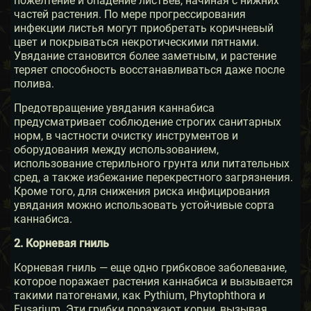
пожелтение и опадение листьев, начиная с нижних
частей растения. По мере прогрессирования
инфекции листья могут приобретать коричневый
цвет и покрываться некротическими пятнами.
Увядание становится более заметным, и растение
теряет способность восстанавливаться даже после
полива.
Предотвращение увядания каннабиса
предусматривает соблюдение строгих санитарных
норм, в частности очистку инструментов и
оборудования между использованием,
использование стерильного грунта или питательных
сред, а также избежание перекрестного загрязнения.
Кроме того, для снижения риска инфицирования
увядания можно использовать устойчивые сорта
каннабиса.
2. Корневая гниль
Корневая гниль — еще одно грибковое заболевание,
которое поражает растения каннабиса и вызывается
такими патогенами, как Pythium, Phytophthora и
Fusarium. Эти грибки поражают корни, вызывая