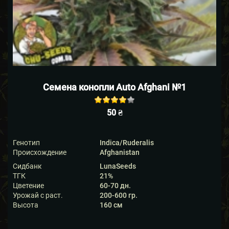
Семена конопли Auto Afghani №1
Rated
out
50
₴
of 5
based on
1
customer
Генотип
Indica/Ruderalis
rating
Происхождение
Afghanistan
Сидбанк
LunaSeeds
ТГК
21%
Цветение
60-70 дн.
Урожай с раст.
200-600 гр.
Высота
160 см