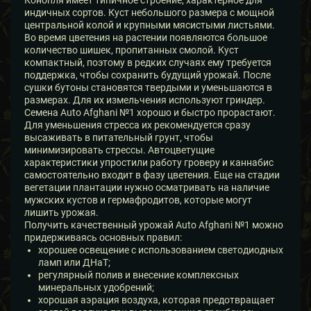
индичных сортов. Куст небольшого размера с мощной
центральной колой и крупными мясистыми листьями.
Во время цветения на растении появляются большое
количество шишек, пропитанных смолой. Куст
компактный, поэтому в редких случаях ему требуется
поддержка, чтобы сохранить будущий урожай. После
сушки бутоны становятся твердыми и уменьшаются в
размерах. Для их измельчения используют гриндер.
Семена Auto Afghani №1 хорошо и быстро прорастают.
Для уменьшения стресса их рекомендуется сразу
высаживать в питательный грунт, чтобы
минимизировать стрессы. Автоцветущие
характеристики упростили работу гроверу и каннабис
самостоятельно входит в фазу цветения. Еще на стадии
вегетации плантации нужно осматривать на наличие
мужских кустов и гермафродитов, которые могут
лишить урожая.
Получить качественный урожай Auto Afghani №1 можно
придерживаясь основных правил:
хорошее освещение с использованием светодиодных
ламп или ДНаТ;
регулярный полив и внесение комплексных
минеральных удобрений;
хорошая аэрация воздуха, которая предотвращает