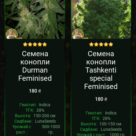
out of 5
out of 5
Семена
Семена
конопли
конопли
Durman
Tashkenti
Feminised
special
Feminised
180
₴
180
₴
Генотип:
Indica
ТГК:
28%
Генотип:
Indica
Высота:
150-200 см
ТГК:
28%
Сидбанк:
LunaSeeds
Высота:
100-150 см
Урожай с
500-1000
Сидбанк:
LunaSeeds
раст.:
гр.
Урожай с раст.:
1000 гр.