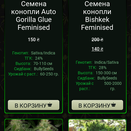
Семена
Семена
конопли Auto
конопли
Gorilla Glue
Bishkek
Feminised
Feminised
150
₴
200
₴
140
₴
Генотип:
Sativa/Indica
ТГК:
24%
Генотип:
Indica/Sativa
Высота:
70-110 см
ТГК:
28%
Сидбанк:
BullySeeds
Высота:
150-300 см
Урожай с раст.:
60-250 гр.
Сидбанк:
BullySeeds
Урожай с
500-2000
раст.:
гр.
В КОРЗИНУ
В КОРЗИНУ