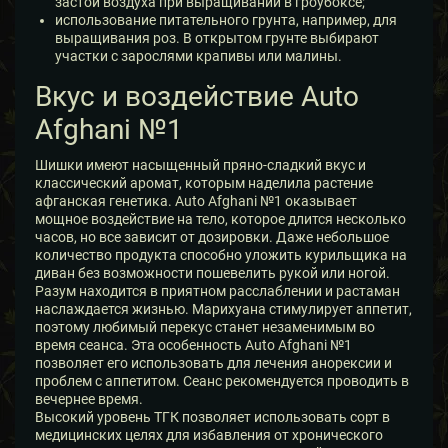
застой воздуха при выращивании в гроубоксе;
использование питательного грунта, например, для
выращивания роз. В открытом грунте выбирают
участки с зарослями крапивы или малины.
Вкус и воздействие Auto
Afghani №1
Шишки имеют насыщенный пряно-сладкий вкус и
классический аромат, которым наделила растение
афганская генетика. Auto Afghani №1 оказывает
мощное воздействие на тело, которое длится несколько
часов, но все зависит от дозировки. Даже небольшое
количество продукта способно уложить курильщика на
диван без возможности пошевелить рукой или ногой.
Разум находится в приятном расслаблении и растаман
наслаждается жизнью. Марихуана стимулирует аппетит,
поэтому любимый перекус станет незаменимым во
время сеанса. Эта особенность Auto Afghani №1
позволяет его использовать для лечения анорексии и
проблем с аппетитом. Сеанс рекомендуется проводить в
вечернее время.
Высокий уровень ТГК позволяет использовать сорт в
медицинских целях для избавления от хронического