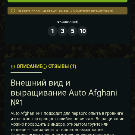
На сорта купленные от 5шт - скидка 10% (считается автоматически)
ФАСОВКА
(шт)
1
3
5
10
ОПИСАНИЕ
ОТЗЫВЫ (1)
Внешний вид и
выращивание Auto Afghani
№1
Auto Afghani №1 подходит для первого опыта в гровинге
и с легкостью прощает ошибки новичкам. Выращивание
можно проводить в индоре, открытом грунте или
теплице — все зависит от ваших возможностей.
Конопля имеет типичное строение, характерное для