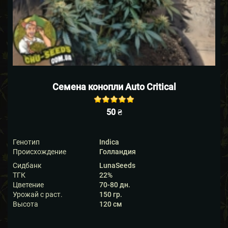
Семена конопли Auto Critical
Rated
out of
50
₴
5 based on
5
customer
ratings
Генотип
Indica
Происхождение
Голландия
Сидбанк
LunaSeeds
ТГК
22%
Цветение
70-80 дн.
Урожай с раст.
150 гр.
Высота
120 см