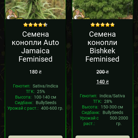
Sale!
out of 5
out of 5
Семена
Семена
конопли Auto
конопли
Jamaica
Bishkek
Feminised
Feminised
180
₴
200
₴
140
₴
Генотип:
Sativa/Indica
ТГК:
25%
Генотип:
Indica/Sativa
Высота:
100-140 см
ТГК:
28%
Сидбанк:
BullySeeds
Высота:
150-300 см
Урожай с раст.:
400-600 гр.
Сидбанк:
BullySeeds
Урожай с
500-2000
раст.:
гр.