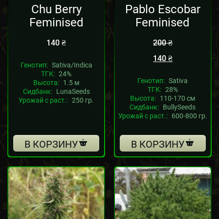
Chu Berry
Pablo Escobar
Feminised
Feminised
140
₴
200
₴
140
₴
Генотип:
Sativa/Indica
ТГК:
24%
Генотип:
Sativa
Высота:
1.5 м
ТГК:
28%
Сидбанк:
LunaSeeds
Высота:
110-170 см
Урожай с раст.:
250 гр.
Сидбанк:
BullySeeds
Урожай с раст.:
600-800 гр.
В КОРЗИНУ
В КОРЗИНУ