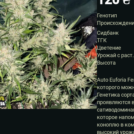
Генотип
Происхожден
Сидбанк
ТГК
Цветение
Урожай с раст.
Высота
Auto Euforia F
которого можн
Генетика сорта
проявляются в
сативодомина
которое напом
коноплю в ком
высокий урож