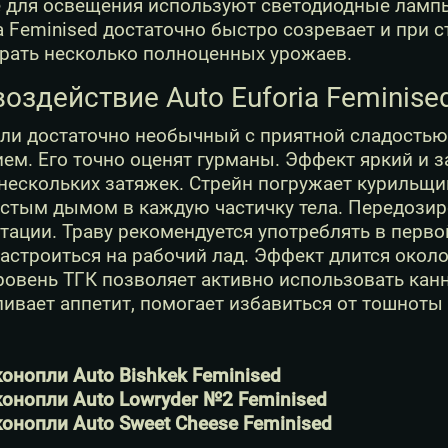
е для освещения используют светодиодные лампы
ia Feminised достаточно быстро созревает и при 
рать несколько полноценных урожаев.
воздействие Auto Euforia Feminise
пли достаточно необычный с приятной сладость
ем. Его точно оценят гурманы. Эффект яркий и
нескольких затяжек. Стрейн погружает курильщи
устым дымом в каждую частичку тела. Передозиро
тации. Траву рекомендуется употреблять в перво
астроиться на рабочий лад. Эффект длится около
овень ТГК позволяет активно использовать канн
ивает аппетит, помогает избавиться от тошноты
онопли Auto Bishkek Feminised
онопли Auto Lowryder №2 Feminised
онопли Auto Sweet Cheese Feminised