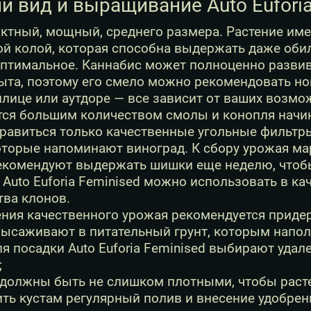
 вид и выращивание Auto Euforia
ктный, мощный, среднего размера. Растение име
ой колой, которая способна выдержать даже оби
птимальное. Каннабис может полноценно развив
пыта, поэтому его смело можно рекомендовать н
плице или аутдоре — все зависит от ваших возмо
ся большим количеством смолы и конопля начина
равиться только качественные угольные фильтры
оторые напоминают виноград. К сбору урожая мар
екомендуют выдержать шишки еще неделю, чтобы
 Auto Euforia Feminised можно использовать в ка
тва клонов.
ния качественного урожая рекомендуется придер
высаживают в питательный грунт, которым напол
ля посадки Auto Euforia Feminised выбирают уда
;
 должны быть не слишком плотными, чтобы раст
ть кустам регулярный полив и внесение удобрен