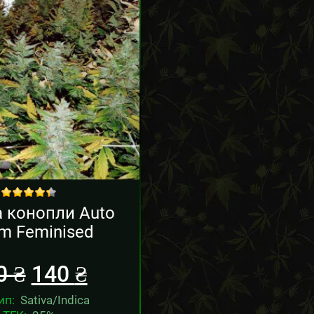
Sale!
out of 5
 конопли Auto
m Feminised
0
₴
140
₴
ип:
Sativa/Indica