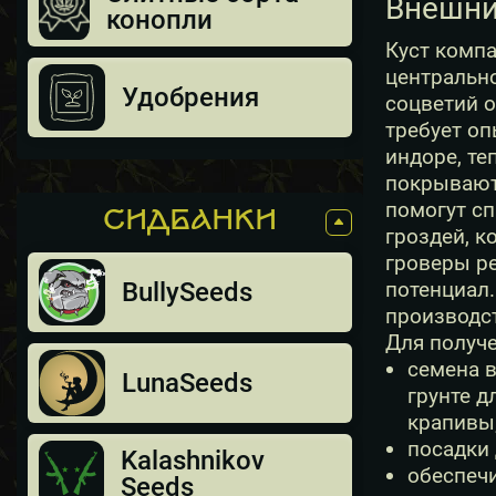
Внешний
конопли
Куст компа
центральн
Удобрения
соцветий о
требует о
индоре, те
покрывают
помогут сп
СИДБАНКИ
гроздей, к
гроверы р
BullySeeds
потенциал.
производс
Для получе
семена 
LunaSeeds
грунте д
крапивы
посадки
Kalashnikov
обеспечи
Seeds