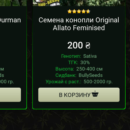
out of 5
Durman
Семена конопли Original
Allato Feminised
200
₴
Генотип:
Sativa
ТГК:
30%
см
Высота:
250-400 см
ds
Сидбанк:
BullySeeds
00 гр.
Урожай с раст.:
500-2000 гр.
В КОРЗИНУ