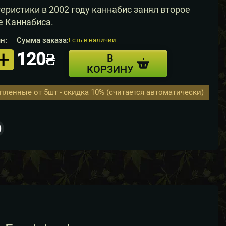
теристики в 2002 году каннабис занял второе
е Каннабиса.
н:
Сумма заказа:
Есть в наличии
+
120₴
В
КОРЗИНУ
упленные от 5шт - скидка 10% (считается автоматически)
0