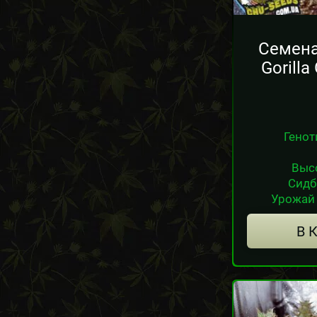
Семена
Gorilla
Генот
Выс
Сидб
Урожай 
В 