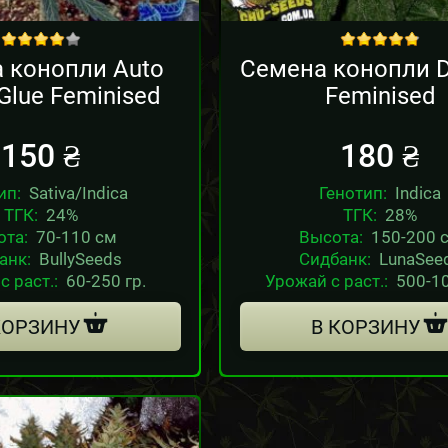
out of 5
out of 5
 конопли Auto
Семена конопли 
 Glue Feminised
Feminised
150
₴
180
₴
ип:
Sativa/Indica
Генотип:
Indica
ТГК:
24%
ТГК:
28%
ота:
70-110 см
Высота:
150-200 
анк:
BullySeeds
Сидбанк:
LunaSee
с раст.:
60-250 гр.
Урожай с раст.:
500-10
КОРЗИНУ
В КОРЗИНУ