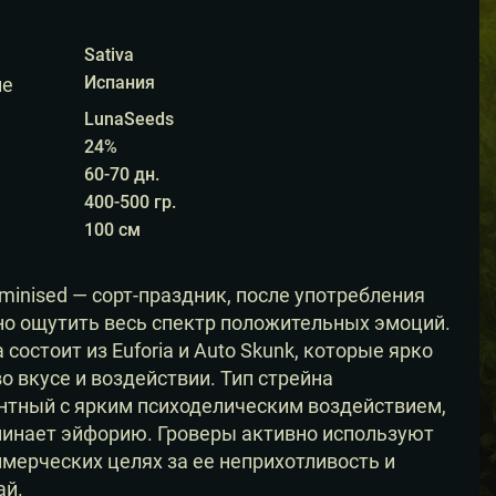
Rated
out of
5 based on
1
customer
rating
Sativa
Испания
ие
LunaSeeds
24%
60-70 дн.
400-500 гр.
100 см
eminised — сорт-праздник, после употребления
о ощутить весь спектр положительных эмоций.
 состоит из Euforia и Auto Skunk, которые ярко
о вкусе и воздействии. Тип стрейна
нтный с ярким психоделическим воздействием,
инает эйфорию. Гроверы активно используют
мерческих целях за ее неприхотливость и
ай.