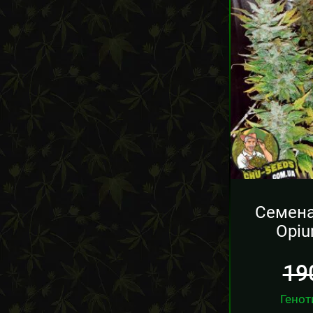
Семена
Opiu
19
Генот