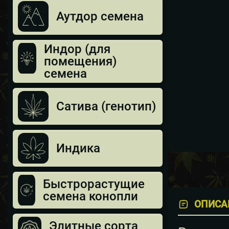
Аутдор семена
Индор (для
помещения)
семена
Сатива (генотип)
Индика
Быстрорастущие
семена конопли
ОПИСА
Элитные сорта