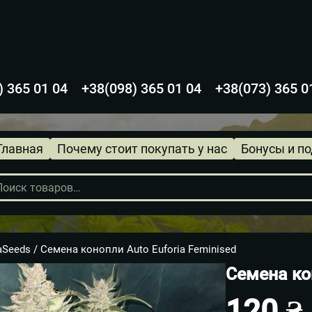
) 365 01 04
+38(098) 365 01 04
+38(073) 365 0
Главная
Почему стоит покупать у нас
Бонусы и п
в
aSeeds
/ Семена конопли Auto Euforia Feminised
Семена кон
120
₴