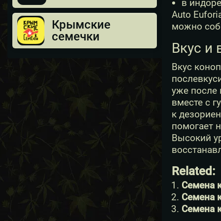
в индор
Auto Eufor
Крымские
можно соб
семечки
Вкус и 
Вкус коно
послевкуси
уже после 
вместе с г
к дезориен
помогает н
Высокий ур
восстанавл
Related:
Семена к
Семена к
Семена к