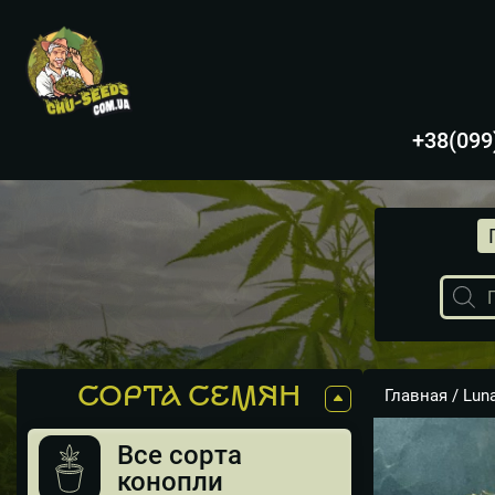
+38(099
Поиск
товаро
СОРТА СЕМЯН
Главная
/
Lun
Все сорта
конопли