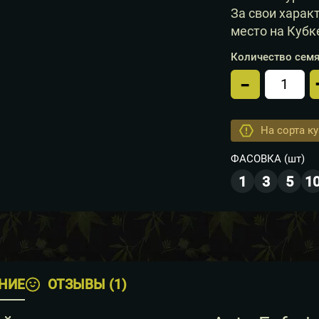
За свои харак
место на Кубк
Количество семя
-
Кол-во
На сорта к
ФАСОВКА
(шт)
1
3
5
1
НИЕ
ОТЗЫВЫ (1)