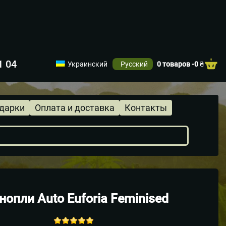
1 04
Украинский
Русский
0 товаров -
0
₴
одарки
Оплата и доставка
Контакты
опли Auto Euforia Feminised