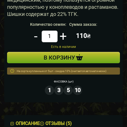
популярностью у коноплеводов и растаманов.
Шишки содержат до 22% ТГК.
Количество семян:
Сумма заказа:
-
+
110₴
Кол-во
Есть в наличии
В КОРЗИНУ
На сорта купленные от 5шт - скидка 10% (считается автоматически)
ФАСОВКА
(шт)
1
3
5
10
ОПИСАНИЕ
ОТЗЫВЫ (5)