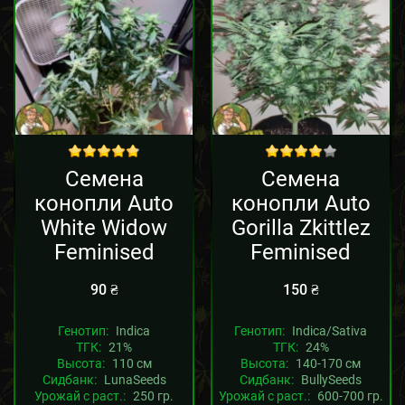
out of 5
out of 5
Семена
Семена
конопли Auto
конопли Auto
White Widow
Gorilla Zkittlez
Feminised
Feminised
90
₴
150
₴
Генотип:
Indica
Генотип:
Indica/Sativa
ТГК:
21%
ТГК:
24%
Высота:
110 см
Высота:
140-170 см
Сидбанк:
LunaSeeds
Сидбанк:
BullySeeds
Урожай с раст.:
250 гр.
Урожай с раст.:
600-700 гр.