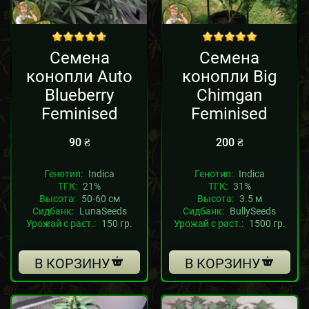
out of 5
out of 5
Семена
Семена
конопли Auto
конопли Big
Blueberry
Chimgan
Feminised
Feminised
90
₴
200
₴
Генотип:
Indica
Генотип:
Indica
ТГК:
21%
ТГК:
31%
Высота:
50-60 см
Высота:
3.5 м
Сидбанк:
LunaSeeds
Сидбанк:
BullySeeds
Урожай с раст.:
150 гр.
Урожай с раст.:
1500 гр.
В КОРЗИНУ
В КОРЗИНУ