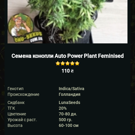
Семена конопли Auto Power Plant Feminised
Rated
out of
110
₴
5 based on
5
customer
ratings
Генотип
Indica/Sativa
Происхождение
Голландия
Сидбанк
LunaSeeds
ТГК
20%
Цветение
70-80 дн.
Урожай с раст.
500 гр.
Высота
60-100 см