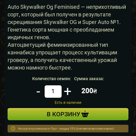
Auto Skywalker Og Feminised — неприхотливый
сорт, который был получен в результате
скрещивания Skywalker OG и Super Auto №1.
Генетика сорта мощная с преобладанием
индичных генов.
Автоцветущий феминизированный тип
каннабиса упрощает процесс культивации
гроверу, а получить качественный урожай
можно намного быстрее.
Количество семян:
Сумма заказа:
-
+
200₴
Кол-во
Есть в наличии
В КОРЗИНУ
На сорта купленные от 5шт - скидка 10% (считается автоматически)