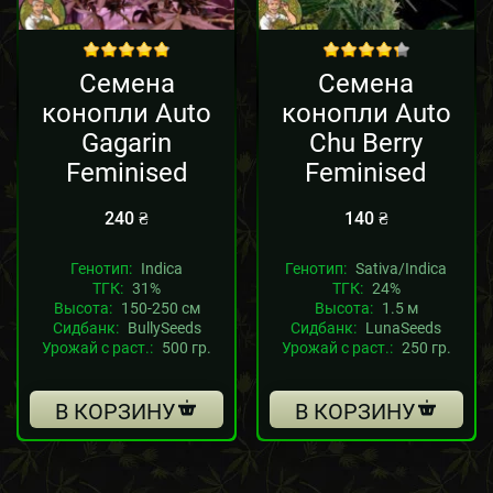
out of 5
out of 5
Семена
Семена
конопли Auto
конопли Auto
Gagarin
Chu Berry
Feminised
Feminised
240
₴
140
₴
Генотип:
Indica
Генотип:
Sativa/Indica
ТГК:
31%
ТГК:
24%
Высота:
150-250 см
Высота:
1.5 м
Сидбанк:
BullySeeds
Сидбанк:
LunaSeeds
Урожай с раст.:
500 гр.
Урожай с раст.:
250 гр.
В КОРЗИНУ
В КОРЗИНУ