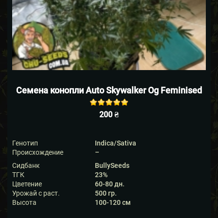
Семена конопли Auto Skywalker Og Feminised
Rated
out of
200
₴
5 based on
1
customer
rating
Генотип
Indica/Sativa
Происхождение
–
Сидбанк
BullySeeds
ТГК
23%
Цветение
60-80 дн.
Урожай с раст.
500 гр.
Высота
100-120 см