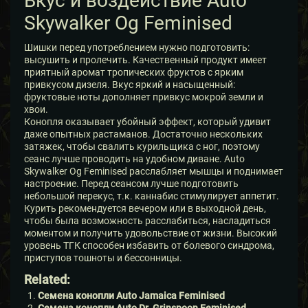
Вкус и воздействие Auto
Skywalker Og Feminised
Шишки перед употреблением нужно подготовить:
высушить и пролечить. Качественный продукт имеет
приятный аромат тропических фруктов с ярким
привкусом дизеля. Вкус яркий и насыщенный:
фруктовые ноты дополняет привкус мокрой земли и
хвои.
Конопля оказывает убойный эффект, который удивит
даже опытных растаманов. Достаточно нескольких
затяжек, чтобы свалить курильщика с ног, поэтому
сеанс лучше проводить на удобном диване. Auto
Skywalker Og Feminised расслабляет мышцы и поднимает
настроение. Перед сеансом лучше подготовить
небольшой перекус, т.к. каннабис стимулирует аппетит.
Курить рекомендуется вечером или в выходной день,
чтобы была возможность расслабиться, насладиться
моментом и получить удовольствие от жизни. Высокий
уровень ТГК способен избавить от болевого синдрома,
приступов тошноты и бессонницы.
Related:
Семена конопли Auto Jamaica Feminised