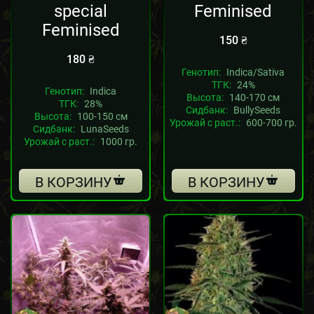
special
Feminised
Feminised
150
₴
180
₴
Генотип:
Indica/Sativa
ТГК:
24%
Генотип:
Indica
Высота:
140-170 см
ТГК:
28%
Сидбанк:
BullySeeds
Высота:
100-150 см
Урожай с раст.:
600-700 гр.
Сидбанк:
LunaSeeds
Урожай с раст.:
1000 гр.
В КОРЗИНУ
В КОРЗИНУ