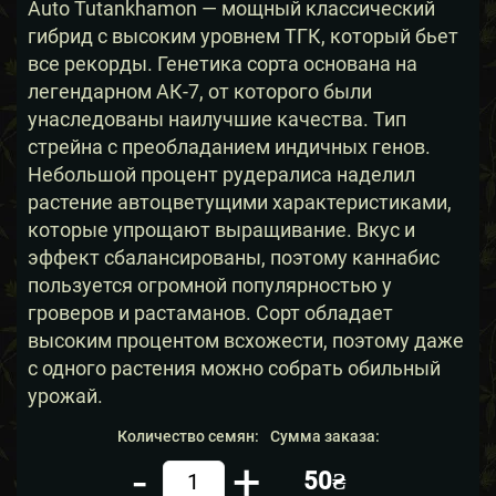
Auto Tutankhamon — мощный классический
гибрид с высоким уровнем ТГК, который бьет
все рекорды. Генетика сорта основана на
легендарном АК-7, от которого были
унаследованы наилучшие качества. Тип
стрейна с преобладанием индичных генов.
Небольшой процент рудералиса наделил
растение автоцветущими характеристиками,
которые упрощают выращивание. Вкус и
эффект сбалансированы, поэтому каннабис
пользуется огромной популярностью у
гроверов и растаманов. Сорт обладает
высоким процентом всхожести, поэтому даже
с одного растения можно собрать обильный
урожай.
Количество семян:
Сумма заказа:
-
+
50₴
Кол-во