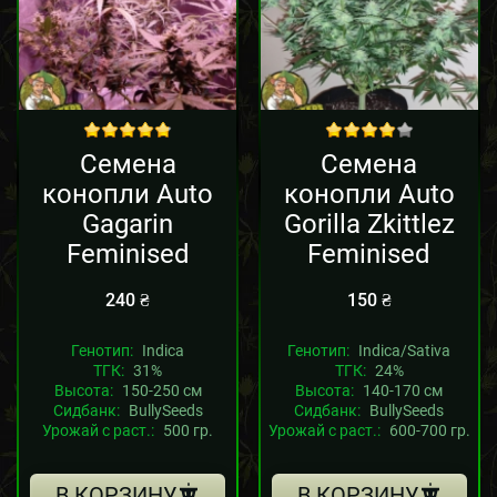
out of 5
out of 5
Семена
Семена
конопли Auto
конопли Auto
Gagarin
Gorilla Zkittlez
Feminised
Feminised
240
₴
150
₴
Генотип:
Indica
Генотип:
Indica/Sativa
ТГК:
31%
ТГК:
24%
Высота:
150-250 см
Высота:
140-170 см
Сидбанк:
BullySeeds
Сидбанк:
BullySeeds
Урожай с раст.:
500 гр.
Урожай с раст.:
600-700 гр.
В КОРЗИНУ
В КОРЗИНУ