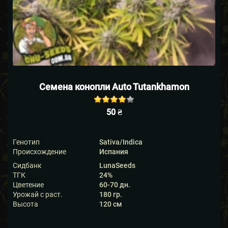
Семена конопли Auto Tutankhamon
Rated
out
50
₴
of 5
based on
1
customer
Генотип
Sativa/Indica
rating
Происхождение
Испания
Сидбанк
LunaSeeds
ТГК
24%
Цветение
60-70 дн.
Урожай с раст.
180 гр.
Высота
120 см