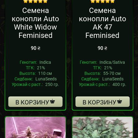
out of 5
out of 5
Семена
Семена
конопли Auto
конопли Auto
White Widow
AK 47
Feminised
Feminised
90
₴
90
₴
Генотип:
Indica
Генотип:
Indica/Sativa
ТГК:
21%
ТГК:
21%
Высота:
110 см
Высота:
55-70 см
Сидбанк:
LunaSeeds
Сидбанк:
LunaSeeds
Урожай с раст.:
250 гр.
Урожай с раст.:
400 гр.
В КОРЗИНУ
В КОРЗИНУ