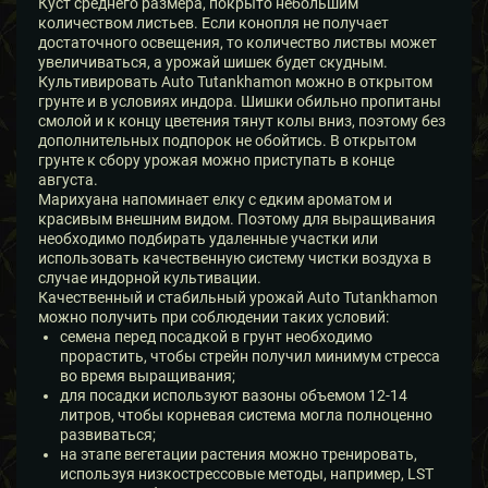
Куст среднего размера, покрыто небольшим
количеством листьев. Если конопля не получает
достаточного освещения, то количество листвы может
увеличиваться, а урожай шишек будет скудным.
Культивировать Auto Tutankhamon можно в открытом
грунте и в условиях индора. Шишки обильно пропитаны
смолой и к концу цветения тянут колы вниз, поэтому без
дополнительных подпорок не обойтись. В открытом
грунте к сбору урожая можно приступать в конце
августа.
Марихуана напоминает елку с едким ароматом и
красивым внешним видом. Поэтому для выращивания
необходимо подбирать удаленные участки или
использовать качественную систему чистки воздуха в
случае индорной культивации.
Качественный и стабильный урожай Auto Tutankhamon
можно получить при соблюдении таких условий:
семена перед посадкой в грунт необходимо
прорастить, чтобы стрейн получил минимум стресса
во время выращивания;
для посадки используют вазоны объемом 12-14
литров, чтобы корневая система могла полноценно
развиваться;
на этапе вегетации растения можно тренировать,
используя низкострессовые методы, например, LST