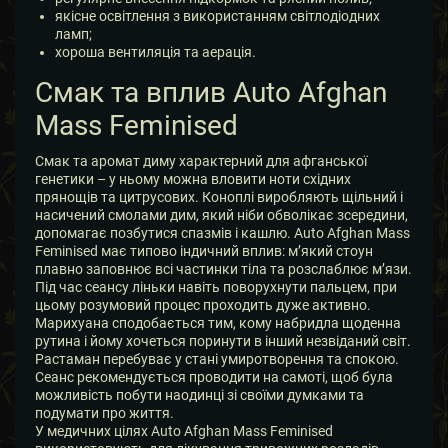
якісне освітлення з використанням світлодіодних
ламп;
хороша вентиляція та аерація.
Смак та вплив Auto Afghan
Mass Feminised
Смак та аромат диму характерний для афганської
генетики – у ньому можна вловити ноти східних
прянощів та цитрусових. Коноплі виробляють щільний і
насичений смолами дим, який ніби обволікає зсередини,
допомагає позбутися спазмів і кашлю. Auto Afghan Mass
Feminised має типово індичний вплив: м’який стоун
плавно заповнює всі частинки тіла та розслаблює м’язи.
Під час сеансу ліньки навіть поворухнути пальцем, при
цьому розумовий процес проходить дуже активно.
Марихуана сподобається тим, кому набридла щоденна
рутина і йому хочеться поринути в інший незвіданий світ.
Растаман перебуває у стані умиротворення та спокою.
Сеанс рекомендується проводити на самоті, щоб була
можливість побути наодинці зі своїми думками та
подумати про життя.
У медичних цілях Auto Afghan Mass Feminised