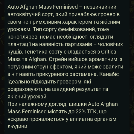
Auto Afghan Mass Feminised – незвичайний
автоквітучий сорт, який приваблює гроверів
своїм не примхливим характером та якісним
урожаєм. Тип сорту фемінізований, тому
конопляреві немає необхідності оглядати
плантації на наявність партизанів – чоловічих
кущів. Генетика сорту складається з Critical
Mass та Afghan. Стрейн вийшов ароматним із
потужним стоун-ефектом, який може звалити
з ніг навіть прикуреного растамана. Канабіс
ідеально підходить гроверам, які
розраховують на швидкий результат та
якісний урожай.
При належному догляді шишки Auto Afghan
Mass Feminised містять до 22% ТГК, що
яскраво проявляється у впливі на організм
людини.