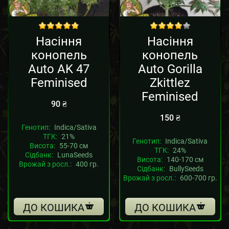
out of 5
out of 5
Насіння
Насіння
конопель
конопель
Auto AK 47
Auto Gorilla
Feminised
Zkittlez
Feminised
90
₴
150
₴
Генотип:
Indica/Sativa
ТГК:
21%
Генотип:
Indica/Sativa
Висота:
55-70 см
ТГК:
24%
Сідбанк:
LunaSeeds
Висота:
140-170 см
Врожай з росл.:
400 гр.
Сідбанк:
BullySeeds
Врожай з росл.:
600-700 гр.
ДО КОШИКА
ДО КОШИКА