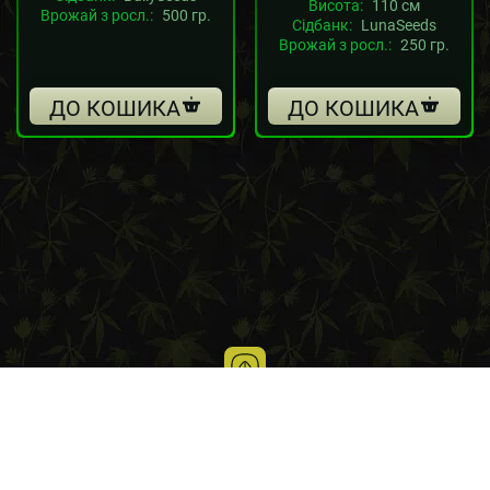
Висота:
110 см
Врожай з росл.:
500 гр.
Сідбанк:
LunaSeeds
Врожай з росл.:
250 гр.
ДО КОШИКА
ДО КОШИКА
Блог про вирощування канабісу
Умови використання