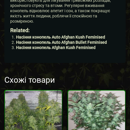
використовують для лікування тривожних розладів,
хронічного стресу та втоми. Регулярне вживання
конопель відновлює апетит і сон, а також покращує
якість життя людини, роблячи її спокійною та
розміреною.
Related:
Насіння конопель Auto Afghan Kush Feminised
Насіння конопель Auto Afghan Bullet Feminised
Насіння конопель Afghan Kush Feminised
Схожі товари