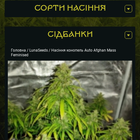
СОРТИ НАСІННЯ
СIДБАНКИ
Головна
/
LunaSeeds
/ Насіння конопель Auto Afghan Mass
Feminised