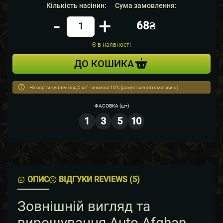
Кількість насінин:
Сума замовлення:
-
+
68₴
Кiлькiсть
Є в наявності
ДО КОШИКА
На сорти куплені від 5 шт - знижка 10% (рахується автоматично)
ФАСОВКА
(шт)
1
3
5
10
ОПИС
ВІДГУКИ REVIEWS (5)
Зовнішній вигляд та
вирощування Auto Afghan