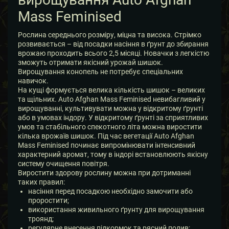
Mass Feminised
Рослина середнього розміру, міцна та висока. Стрімко
розвивається – від посадки насіння в ґрунт до збирання
врожаю проходить всього 2,5 місяці. Новачки з легкістю
зможуть отримати якісний урожай шишок.
Вирощування конопель не потребує спеціальних
навичок.
На кущі формується велика кількість шишок – великих
та щільних. Auto Afghan Mass Feminised невибагливий у
вирощуванні, культивувати можна у відкритому ґрунті
або в умовах індору. У відкритому ґрунті за сприятливих
умов та стабільного спекотного літа можна виростити
кілька врожаїв шишок. Під час вегетації Auto Afghan
Mass Feminised починає випромінювати інтенсивний
характерний аромат, тому в індорі встановлюють якісну
систему очищення повітря.
Виростити здорову рослину можна при дотриманні
таких правил:
насіння перед посадкою необхідно замочити або
проростити;
використання живильного ґрунту для вирощування
троянд;
регулярне внесення підкормок та рясний полив;