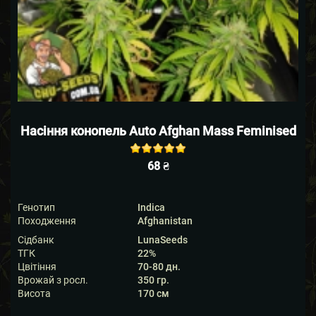
Насіння конопель Auto Afghan Mass Feminised
Rated
out of
68
₴
5 based on
5
customer
ratings
Генотип
Indica
Походження
Afghanistan
Сідбанк
LunaSeeds
ТГК
22%
Цвітіння
70-80 дн.
Врожай з росл.
350 гр.
Висота
170 см