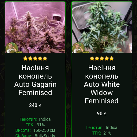
out of 5
out of 5
Насіння
Насіння
конопель
конопель
Auto Gagarin
Auto White
Feminised
Widow
Feminised
240
₴
90
₴
Генотип:
Indica
ТГК:
31%
Генотип:
Indica
Висота:
150-250 см
ТГК:
21%
Сідбанк:
BullySeeds