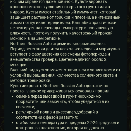
и с ним справится даже новичок. Культивировать
коноплю можно в условиях открытого грунта или в
индоре. Кусты имеют стабильный иммунитет, который
защищает растение от грибков и плесени, а интенсивный
аромат отпугивает вредителей. Каннабис практически
не реагирует на перепады температур и повышенную
влажность, поэтому получить качественный урожай
можно и в нашем регионе.
Northern Russian Auto стремительно развивается.
Период вегетации длится несколько недель и марихуана
вступает в фазу цветения без смены фотопериода и
вмешательства гровера. Цветение длится около 2
месяцев.
Внешний вид кустов может отличаться в зависимости от
условий выращивания, количества солнечного света и
методов тренировки.
Культивировать Northern Russian Auto достаточно
просто, главное придерживаться основных правил:
семена перед высадкой в грунт необходимо
прорастить или замочить, чтобы убедиться в их
свежести;
регулярный полив и внесение удобрений в
соответствии с фазой развития;
стабильная температура в пределах 22-26 градусов и
контроль за влажностью, которая не должна