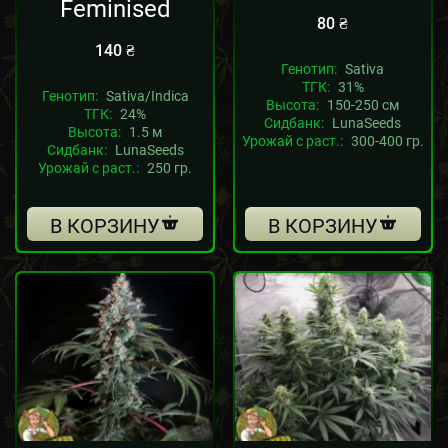
Feminised
80
₴
140
₴
Генотип:
Sativa
ТГК:
31%
Генотип:
Sativa/Indica
Высота:
150-250 см
ТГК:
24%
Сидбанк:
LunaSeeds
Высота:
1.5 м
Урожай с раст.:
300-400 гр.
Сидбанк:
LunaSeeds
Урожай с раст.:
250 гр.
В КОРЗИНУ
В КОРЗИНУ
Sale!