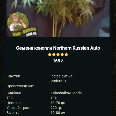
Семена конопли Northern Russian Auto
Rated
out of
165
₴
5 based on
5
customer
ratings
Генотип
Indica, Sativa,
Ruderalis
Происхождение
–
Сидбанк
Kalashnikov Seeds
ТГК
19%
Цветение
60-70 дн.
Урожай с раст.
220 гр.
Высота
60-80 см