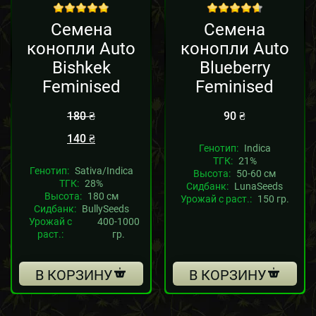
out of 5
out of 5
Семена
Семена
конопли Auto
конопли Auto
Bishkek
Blueberry
Feminised
Feminised
180
₴
90
₴
140
₴
Генотип:
Indica
ТГК:
21%
Генотип:
Sativa/Indica
Высота:
50-60 см
ТГК:
28%
Сидбанк:
LunaSeeds
Высота:
180 см
Урожай с раст.:
150 гр.
Сидбанк:
BullySeeds
Урожай с
400-1000
раст.:
гр.
В КОРЗИНУ
В КОРЗИНУ