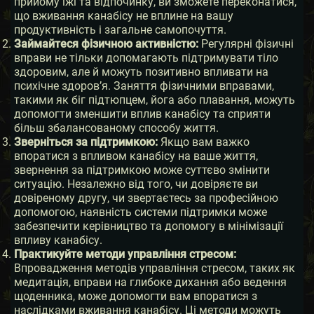
прийому їжі та відпочинку, ви зможете переконатися,
що вживання канабісу не вплине на вашу
продуктивність і загальне самопочуття.
Займайтеся фізичною активністю:
Регулярні фізичні
вправи не тільки допомагають підтримувати тіло
здоровим, але й можуть позитивно впливати на
психічне здоров’я. Заняття фізичними вправами,
такими як біг підтюпцем, йога або плавання, можуть
допомогти зменшити вплив канабісу та сприяти
більш збалансованому способу життя.
Зверніться за підтримкою:
Якщо вам важко
впоратися з впливом канабісу на ваше життя,
звернення за підтримкою може суттєво змінити
ситуацію. Незалежно від того, чи довіряєте ви
довіреному другу, чи звертаєтесь за професійною
допомогою, наявність системи підтримки може
забезпечити керівництво та допомогу в мінімізації
впливу канабісу.
Практикуйте методи управління стресом:
Впровадження методів управління стресом, таких як
медитація, вправи на глибоке дихання або ведення
щоденника, може допомогти вам впоратися з
наслідками вживання канабісу. Ці методи можуть