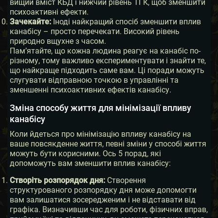
вищий вміст КБД і нижчий рівень ТГК, щоб зменшити
психоактивні ефекти.
Зачекайте:
Іноді найкращий спосіб зменшити вплив
канабісу – просто перечекати. Високий рівень
природно вщухне з часом.
Пам’ятайте, що кожна людина реагує на канабіс по-
різному, тому важливо експериментувати і знайти те,
що найкраще підходить саме вам. Ці поради можуть
слугувати відправною точкою в управлінні та
зменшенні психоактивних ефектів канабісу.
Зміна способу життя для мінімізації впливу
канабісу
Коли йдеться про мінімізацію впливу канабісу на
ваше повсякденне життя, певні зміни у способі життя
можуть бути корисними. Ось 5 порад, які
допоможуть вам зменшити вплив канабісу:
Створіть розпорядок дня:
Створення
структурованого розпорядку дня може допомогти
вам залишатися зосередженим і не відставати від
графіка. Визначивши час для роботи, фізичних вправ,