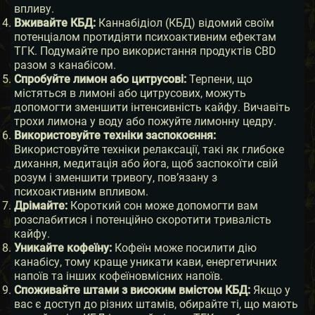
впливу.
Вживайте КБД:
Каннабідіол (КБД) відомий своїм
потенціалом протидіяти психоактивним ефектам
ТГК. Подумайте про використання продуктів CBD
разом з канабісом.
Спробуйте лимон або цитрусові:
Терпени, що
містяться в лимоні або цитрусових, можуть
допомогти зменшити інтенсивність кайфу. Вичавіть
трохи лимона у воду або пожуйте лимонну цедру.
Використовуйте техніки заспокоєння:
Використовуйте техніки релаксації, такі як глибоке
дихання, медитація або йога, щоб заспокоїти свій
розум і зменшити тривогу, пов’язану з
психоактивним впливом.
Дрімайте:
Короткий сон може допомогти вам
розслабитися і потенційно скоротити тривалість
кайфу.
Уникайте кофеїну:
Кофеїн може посилити дію
канабісу, тому краще уникати кави, енергетичних
напоїв та інших кофеїновмісних напоїв.
Споживайте штами з високим вмістом КБД:
Якщо у
вас є доступ до різних штамів, обирайте ті, що мають