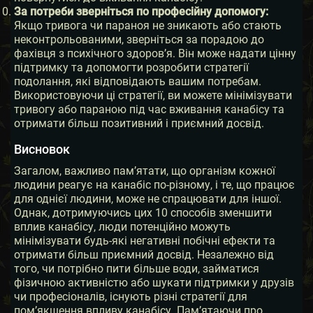
За потреби зверніться по професійну допомогу:
Якщо тривога чи параноя не зникають або стають
неконтрольованими, зверніться за порадою до
фахівця з психічного здоров’я. Він може надати цінну
підтримку та допомогти розробити стратегії
подолання, які відповідають вашим потребам.
Використовуючи ці стратегії, ви можете мінімізувати
тривогу або параною під час вживання канабісу та
отримати більш позитивний і приємний досвід.
Висновок
Загалом, важливо пам’ятати, що організм кожної
людини реагує на канабіс по-різному, і те, що працює
для однієї людини, може не спрацювати для іншої.
Однак, дотримуючись цих 10 способів зменшити
вплив канабісу, люди потенційно можуть
мінімізувати будь-які негативні побічні ефекти та
отримати більш приємний досвід. Незалежно від
того, чи потрібно пити більше води, займатися
фізичною активністю або шукати підтримки у друзів
чи професіоналів, існують різні стратегії для
пом’якшення впливу канабісу. Пам’ятаючи про