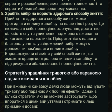
сприяти розслабленню, зменшенню тривожності та
сприяти більш збалансованому мисленню.
Зробіть вибір на користь здорового способу життя:
Прийняття здорового способу життя може
протидіяти впливу канабісу на ваше тіло і розум. Це
включає в себе повноцінне харчування, достатню
кількість сну та уникнення надмірного вживання
алкоголю чи наркотиків. Пріоритетність вашого
благополуччя та усвідомлений вибір можуть
допомогти пом’якшити вплив канабісу.
Впроваджуючи ці зміни у свій спосіб життя, ви
зможете краще контролювати вплив канабісу та
підтримувати збалансоване і повноцінне життя.
Стратегії управління тривогою або параноєю
під час вживання канабісу
При вживанні канабісу деякі люди можуть відчувати
тривогу або параною як побічні ефекти. Однак є
кілька стратегій, які ви можете застосувати, щоб
впоратися з цими відчуттями і отримати більш
приємний досвід: