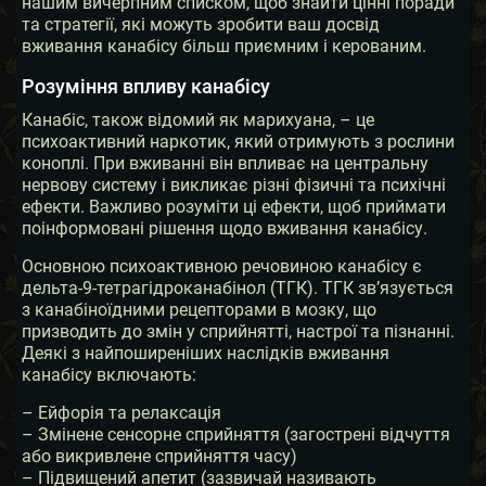
нашим вичерпним списком, щоб знайти цінні поради
та стратегії, які можуть зробити ваш досвід
вживання канабісу більш приємним і керованим.
Розуміння впливу канабісу
Канабіс, також відомий як марихуана, – це
психоактивний наркотик, який отримують з рослини
коноплі. При вживанні він впливає на центральну
нервову систему і викликає різні фізичні та психічні
ефекти. Важливо розуміти ці ефекти, щоб приймати
поінформовані рішення щодо вживання канабісу.
Основною психоактивною речовиною канабісу є
дельта-9-тетрагідроканабінол (ТГК). ТГК зв’язується
з канабіноїдними рецепторами в мозку, що
призводить до змін у сприйнятті, настрої та пізнанні.
Деякі з найпоширеніших наслідків вживання
канабісу включають:
– Ейфорія та релаксація
– Змінене сенсорне сприйняття (загострені відчуття
або викривлене сприйняття часу)
– Підвищений апетит (зазвичай називають