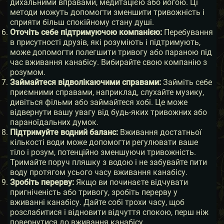
дихальними вправами, медитацією або йогою. Ці
методи можуть допомогти зменшити тривожність і
сприяти більш спокійному стану душі.
Оточіть себе підтримуючою компанією:
Перебування
в присутності друзів, які розуміють і підтримують,
може допомогти полегшити тривогу або параною під
час вживання канабісу. Вибирайте свою компанію з
розумом.
Займайтеся відволікаючими справами:
Займіть себе
приємними справами, наприклад, слухайте музику,
дивіться фільми або займайтеся хобі. Це може
відвернути вашу увагу від будь-яких тривожних або
параноїдальних думок.
Підтримуйте водний баланс:
Вживання достатньої
кількості води може допомогти регулювати ваше
тіло і розум, потенційно зменшуючи тривожність.
Тримайте поруч пляшку з водою і не забувайте пити
воду протягом усього часу вживання канабісу.
Зробіть перерву:
Якщо ви починаєте відчувати
пригніченість або тривогу, зробіть перерву у
вживанні канабісу. Дайте собі трохи часу, щоб
розслабитися і відновити відчуття спокою, перш ніж
повернутися до вживання канабісу.