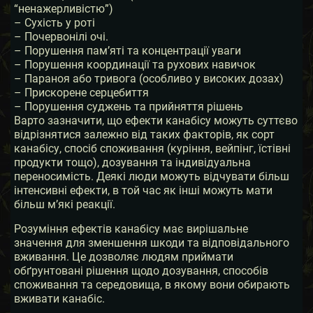
“ненажерливістю”)
– Сухість у роті
– Почервонілі очі.
– Порушення пам’яті та концентрації уваги
– Порушення координації та рухових навичок
– Параноя або тривога (особливо у високих дозах)
– Прискорене серцебиття
– Порушення суджень та прийняття рішень
Варто зазначити, що ефекти канабісу можуть суттєво
відрізнятися залежно від таких факторів, як сорт
канабісу, спосіб споживання (куріння, вейпінг, їстівні
продукти тощо), дозування та індивідуальна
переносимість. Деякі люди можуть відчувати більш
інтенсивні ефекти, в той час як інші можуть мати
більш м’які реакції.
Розуміння ефектів канабісу має вирішальне
значення для зменшення шкоди та відповідального
вживання. Це дозволяє людям приймати
обґрунтовані рішення щодо дозування, способів
споживання та середовища, в якому вони обирають
вживати канабіс.