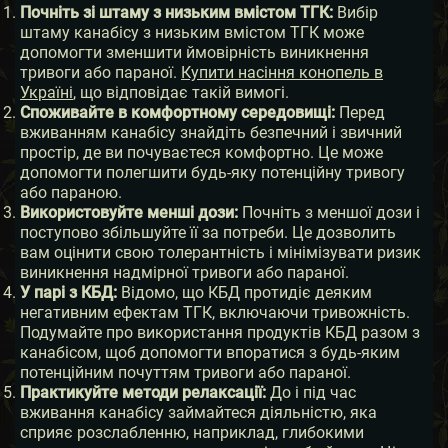
Почніть зі штаму з низьким вмістом ТГК:
Вибір
штаму канабісу з низьким вмістом ТГК може
допомогти зменшити ймовірність виникнення
тривоги або параної.
Купити насіння конопель в
Україні
, що відповідає такій вимогі.
Споживайте в комфортному середовищі:
Перед
вживанням канабісу знайдіть безпечний і звичний
простір, де ви почуваєтеся комфортно. Це може
допомогти полегшити будь-яку потенційну тривогу
або параною.
Використовуйте менші дози:
Почніть з меншої дози і
поступово збільшуйте її за потреби. Це дозволить
вам оцінити свою толерантність і мінімізувати ризик
виникнення надмірної тривоги або параної.
У парі з КБД:
Відомо, що КБД протидіє деяким
негативним ефектам ТГК, включаючи тривожність.
Подумайте про використання продуктів КБД разом з
канабісом, щоб допомогти впоратися з будь-яким
потенційним почуттям тривоги або параної.
Практикуйте методи релаксації:
До і під час
вживання канабісу займайтеся діяльністю, яка
сприяє розслабленню, наприклад, глибокими